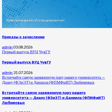
Приказы о зачислении
admin
03.08.2026
Первый выпуск ВУЦ ЧувГУ
Первый выпуск ВУЦ ЧувГУ
admin
31.07.2026
Встречайте самую заряженную пару нашего университета —
Диану (ФЭиЭТ) и Даниила (ФПМФиИТ) Любимовых
Встречайте самую заряженную пару нашего
университета — Диану (ФЭиЭТ) и Даниила (ФПМФиИТ)
Любимовых