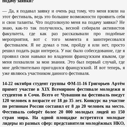
подачу заявки?
— Да, я подавал заявку и очень рад тому, что меня взяли на
этот фестиваль, ведь это большие возможности проявить себя
и свои таланты. Что подтолкнуло меня на подачу заявки? Не
знаю, как-то так получилось, весной собирали активистов
факультета, где как раз рассказывали про подобные
мероприятия, вот с того момента я заинтересовался
фестивалем. Я не думал о том, пройду я или нет, просто
решил подать ради интереса. У нас было собеседование, где я
проявил свои навыки во владении французским языком, где
меня похвалили за мои знания. Это был первый случай, где
мне действительно пригодился французский. И вот теперь, я
уже являюсь участником данного фестиваля.
14-22 октября студент группы ФМ-11-16 Григорьев Артём
примет участие в
XIX
Всемирном фестивале молодежи и
студентов в Сочи. Всего от Чувашии на фестиваль поедут
120 человек в возрасте от 18 до 35 лет. Конкурс на участие
по регионам России составил от 8 до 20 человек на место.
Фестиваль соберёт более 20 000 молодых людей из 150
стран мира. На одной площадке встретятся молодые
лидеры из разных сфер: представители молодёжных НКО,