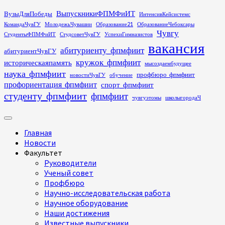
Перейти
ВыпускникиФПМФиИТ
ВузыДляПобеды
ИнтенсивКейсистемс
к
КомандаЧувГУ
МолодежьЧувашии
Образование21
ОбразованиеЧебоксары
содержимому
Чувгу
СтудентыФПМФиИТ
СтудсоветЧувГУ
УспехиГимназистов
вакансия
абитуриенту_фпмфиит
абитуриентЧувГУ
кружок_фпмфиит
историческаяпамять
мысоздаембудущее
наука_фпмфиит
профбюро_фпмфиит
новостиЧувГУ
обучение
профориентация_фпмфиит
спорт_фпмфиит
студенту_фпмфиит
фпмфиит
чувгуэтомы
школыгородаЧ
Основное
меню
Главная
Новости
Факультет
Руководители
Ученый совет
Профбюро
Научно-исследовательская работа
Научное оборудование
Наши достижения
Известные выпускники