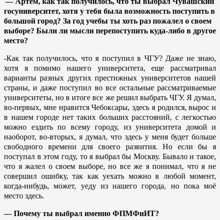
— Артём, как так получилось, что ты выбрал Чувашский
госуниверситет, хотя у тебя была возможность поступить в
большой город? За год учебы ты хоть раз пожалел о своем
выборе? Были ли мысли перепоступить куда-либо в другое
место?
-Как так получилось, что я поступил в ЧГУ? Даже не знаю,
хотя я помимо нашего университета, еще рассматривал
варианты разных других престижных университетов нашей
страны, и даже поступил во все остальные рассматриваемые
университеты, но в итоге все же решил выбрать ЧГУ. Я думал,
во-первых, мне нравится Чебоксары, здесь я родился, вырос и
в нашем городе нет таких больших расстояний, с легкостью
можно ездить по всему городу, из университета домой и
наоборот, во-вторых, я думал, что здесь у меня будет больше
свободного времени для своего развития. Но если бы я
поступал в этом году, то я выбрал бы Москву. Бывало и такое,
что я жалел о своем выборе, но все же я понимал, что я не
совершил ошибку, так как уехать можно в любой момент,
когда-нибудь, может, уеду из нашего города, но пока моё
место здесь.
— Почему ты выбрал именно ФПМФиИТ?