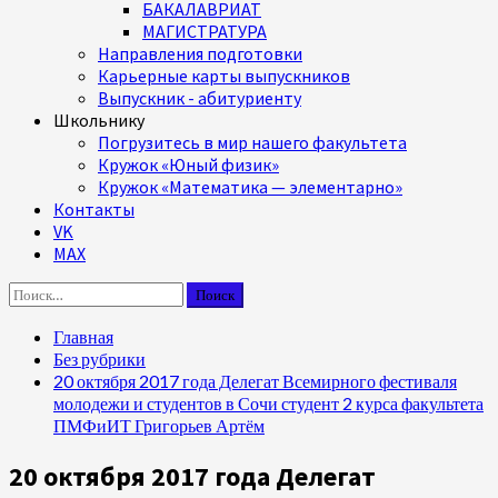
БАКАЛАВРИАТ
МАГИСТРАТУРА
Направления подготовки
Карьерные карты выпускников
Выпускник - абитуриенту
Школьнику
Погрузитесь в мир нашего факультета
Кружок «Юный физик»
Кружок «Математика — элементарно»
Контакты
VK
MAX
Найти:
Главная
Без рубрики
20 октября 2017 года Делегат Всемирного фестиваля
молодежи и студентов в Сочи студент 2 курса факультета
ПМФиИТ Григорьев Артём
20 октября 2017 года Делегат