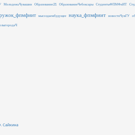
У
МолодежьЧувашии
Образование21
ОбразованиеЧебоксары
СтудентыФПМФиИТ
Сту
наука_фпмфиит
ружок_фпмфиит
мысоздаембудущее
новостиЧувГУ
о
олыгородаЧ
. Сайкина