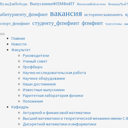
Перейти
ВыпускникиФПМФиИТ
ВузыДляПобеды
ИнтенсивКейсистемс
КомандаЧувГ
к
вакансия
абитуриенту_фпмфиит
к
содержимому
историческаяпамять
студенту_фпмфиит
фпмфиит
спорт_фпмфиит
чувгуэтомы
шк
Основное
меню
Главная
Новости
Факультет
Руководители
Ученый совет
Профбюро
Научно-исследовательская работа
Научное оборудование
Наши достижения
Известные выпускники
Раритетная лаборатория физики
Положения
Кафедры
Актуарной и финансовой математики
Высшей математики и теоретической механики имени С.Ф
Дискретной математики и информатики