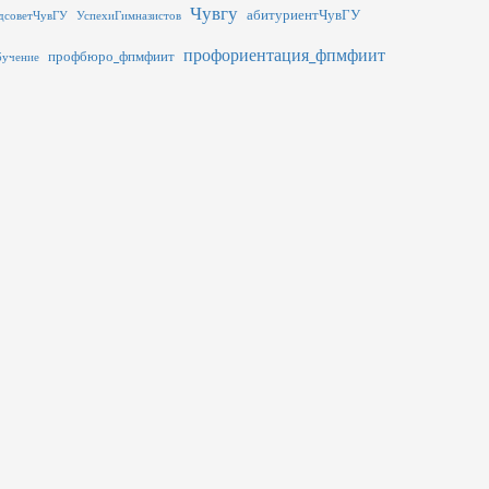
Чувгу
абитуриентЧувГУ
дсоветЧувГУ
УспехиГимназистов
профориентация_фпмфиит
профбюро_фпмфиит
бучение