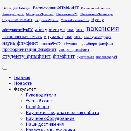
Перейти
ВыпускникиФПМФиИТ
ВузыДляПобеды
ИнтенсивКейсистемс
к
КомандаЧувГУ
МолодежьЧувашии
Образование21
ОбразованиеЧебоксары
содержимому
Чувгу
СтудентыФПМФиИТ
СтудсоветЧувГУ
УспехиГимназистов
вакансия
абитуриенту_фпмфиит
абитуриентЧувГУ
кружок_фпмфиит
историческаяпамять
мысоздаембудущее
наука_фпмфиит
профбюро_фпмфиит
новостиЧувГУ
обучение
профориентация_фпмфиит
спорт_фпмфиит
студенту_фпмфиит
фпмфиит
чувгуэтомы
школыгородаЧ
Основное
меню
Главная
Новости
Факультет
Руководители
Ученый совет
Профбюро
Научно-исследовательская работа
Научное оборудование
Наши достижения
Известные выпускники