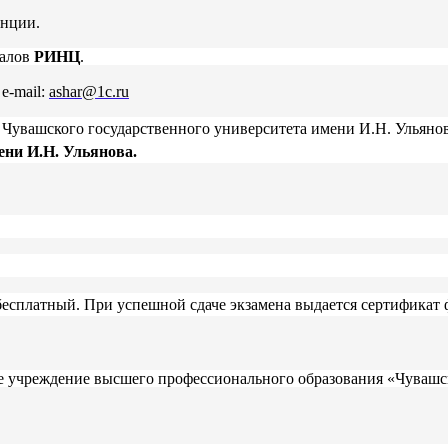
енции.
алов
РИНЦ
.
e-mail:
ashar@1c.ru
е
Чувашского государственного университета имени И.Н. Ульяно
ени И.Н. Ульянова
.
бесплатный. При успешной сдаче экзамена выдается сертификат
е учреждение высшего профессионального образования «Чувашс