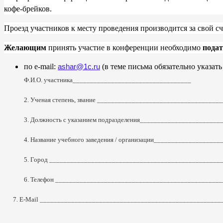
кофе-брейков.
Проезд участников к месту проведения производится за свой с
Желающим
принять участие в конференции необходимо
подат
по e-mail:
(в теме письма обязательно указат
ashar@1c.ru
Ф.И.О. участника__________________________________
2. Ученая степень, звание ___________________________________
3. Должность с указанием подразделения______________________
4. Название учебного заведения / организации__________________
5. Город _________________________________________________
6. Телефон _______________________________________________
7. E-Mail ____________________________________________________