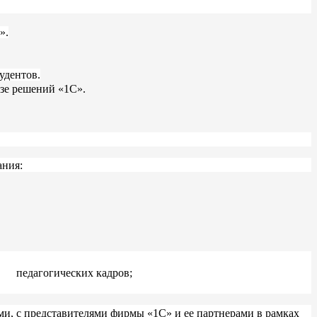
».
удентов.
зе решений «1С».
ния:
и педагогических кадров;
ми, с представителями фирмы «1С» и ее партнерами в рамках