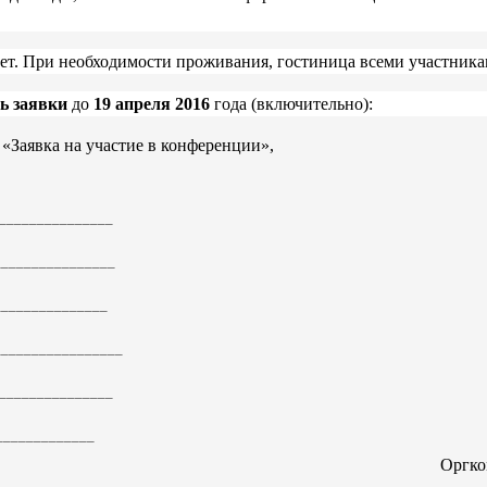
чет. При необходимости проживания, гостиница всеми участника
ь заявки
до
19 апреля 2016
года (включительно):
ь «Заявка на участие в конференции»,
________________
_________________
________________
_________________
________________
_____________
Оргко