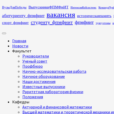
Перейти
ВыпускникиФПМФиИТ
ВузыДляПобеды
ИнтенсивКейсистемс
КомандаЧув
к
вакансия
абитуриенту_фпмфиит
историческаяпамять
содержимому
студенту_фпмфиит
фпмфиит
спорт_фпмфиит
чувгуэтомы
ш
Основное
меню
Главная
Новости
Факультет
Руководители
Ученый совет
Профбюро
Научно-исследовательская работа
Научное оборудование
Наши достижения
Известные выпускники
Раритетная лаборатория физики
Положения
Кафедры
Актуарной и финансовой математики
Высшей математики и теоретической механики им