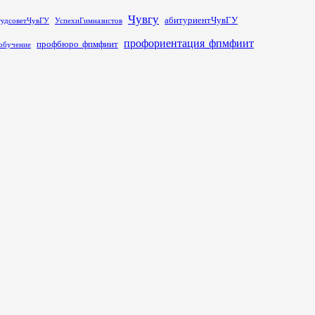
Чувгу
абитуриентЧувГУ
тудсоветЧувГУ
УспехиГимназистов
профориентация_фпмфиит
профбюро_фпмфиит
обучение