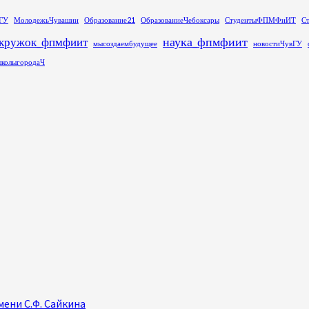
ГУ
МолодежьЧувашии
Образование21
ОбразованиеЧебоксары
СтудентыФПМФиИТ
С
наука_фпмфиит
кружок_фпмфиит
мысоздаембудущее
новостиЧувГУ
колыгородаЧ
ени С.Ф. Сайкина