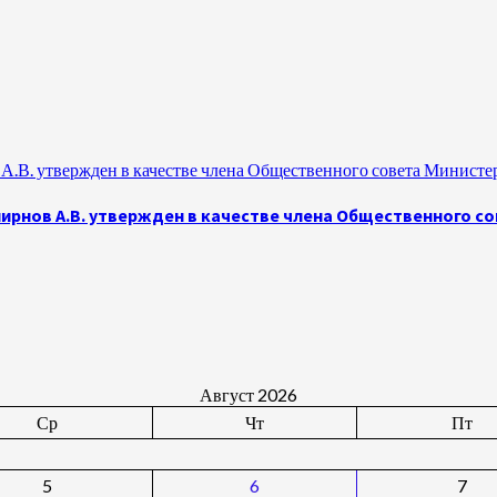
.В. утвержден в качестве члена Общественного совета Министе
рнов А.В. утвержден в качестве члена Общественного с
Август 2026
Ср
Чт
Пт
5
6
7