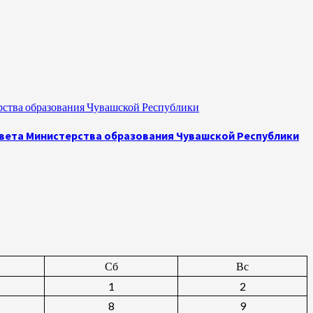
рства образования Чувашской Республики
овета Министерства образования Чувашской Республики
Сб
Вс
1
2
8
9