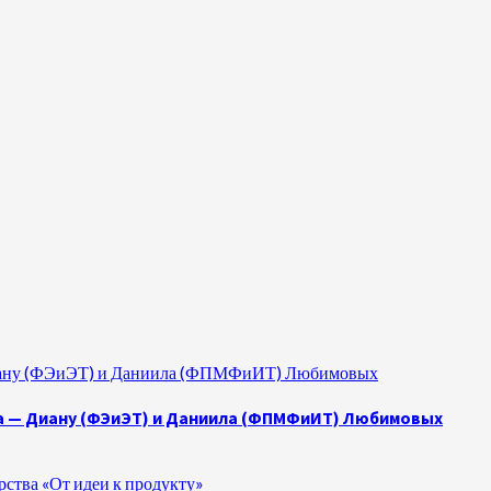
 Диану (ФЭиЭТ) и Даниила (ФПМФиИТ) Любимовых
а — Диану (ФЭиЭТ) и Даниила (ФПМФиИТ) Любимовых
ства «От идеи к продукту»