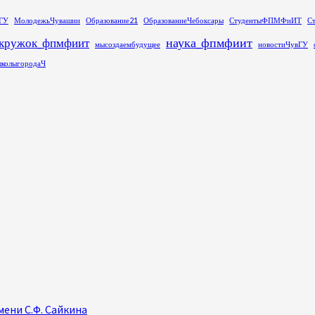
ГУ
МолодежьЧувашии
Образование21
ОбразованиеЧебоксары
СтудентыФПМФиИТ
С
наука_фпмфиит
кружок_фпмфиит
мысоздаембудущее
новостиЧувГУ
колыгородаЧ
ени С.Ф. Сайкина