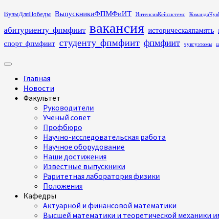
Перейти
ВыпускникиФПМФиИТ
ВузыДляПобеды
ИнтенсивКейсистемс
КомандаЧув
к
вакансия
абитуриенту_фпмфиит
историческаяпамять
содержимому
студенту_фпмфиит
фпмфиит
спорт_фпмфиит
чувгуэтомы
ш
Основное
меню
Главная
Новости
Факультет
Руководители
Ученый совет
Профбюро
Научно-исследовательская работа
Научное оборудование
Наши достижения
Известные выпускники
Раритетная лаборатория физики
Положения
Кафедры
Актуарной и финансовой математики
Высшей математики и теоретической механики им