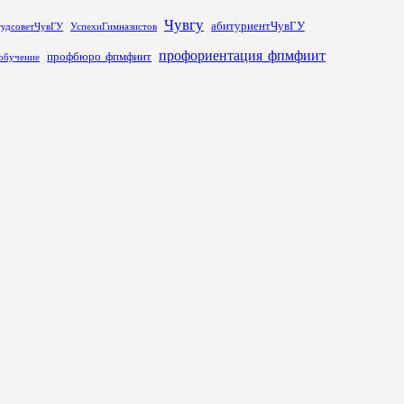
Чувгу
абитуриентЧувГУ
тудсоветЧувГУ
УспехиГимназистов
профориентация_фпмфиит
профбюро_фпмфиит
обучение