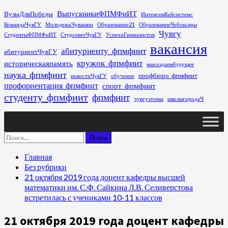
Перейти
ВыпускникиФПМФиИТ
ВузыДляПобеды
ИнтенсивКейсистемс
к
КомандаЧувГУ
МолодежьЧувашии
Образование21
ОбразованиеЧебоксары
содержимому
Чувгу
СтудентыФПМФиИТ
СтудсоветЧувГУ
УспехиГимназистов
вакансия
абитуриенту_фпмфиит
абитуриентЧувГУ
кружок_фпмфиит
историческаяпамять
мысоздаембудущее
наука_фпмфиит
профбюро_фпмфиит
новостиЧувГУ
обучение
профориентация_фпмфиит
спорт_фпмфиит
студенту_фпмфиит
фпмфиит
чувгуэтомы
школыгородаЧ
Основное
меню
Найти:
Главная
Без рубрики
21 октября 2019 года доцент кафедры высшей
математики им. С.Ф. Сайкина Л.В. Селиверстова
встретилась с учениками 10-11 классов
21 октября 2019 года доцент кафедры