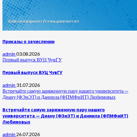
Приказы о зачислении
admin
03.08.2026
Первый выпуск ВУЦ ЧувГУ
Первый выпуск ВУЦ ЧувГУ
admin
31.07.2026
Встречайте самую заряженную пару нашего университета —
Диану (ФЭиЭТ) и Даниила (ФПМФиИТ) Любимовых
Встречайте самую заряженную пару нашего
университета — Диану (ФЭиЭТ) и Даниила (ФПМФиИТ)
Любимовых
admin
26.07.2026