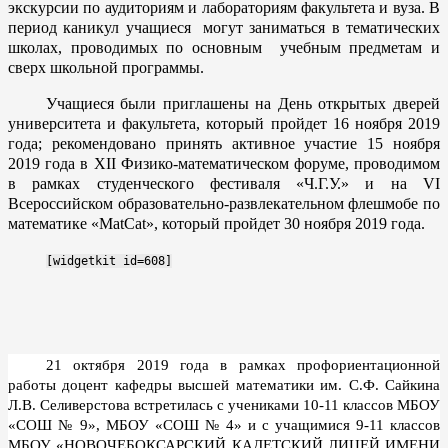
экскурсии по аудиториям и лабораториям факультета и вуза. В
период каникул учащиеся могут заниматься в тематических
школах, проводимых по основным учебным предметам и
сверх школьной программы.
Учащиеся были приглашены на День открытых дверей
университета и факультета, который пройдет 16 ноября 2019
года; рекомендовано принять активное участие 15 ноября
2019 года в XII Физико-математическом форуме, проводимом
в рамках студенческого фестиваля «Ч.Г.У.» и на VI
Всероссийском образовательно-развлекательном флешмобе по
математике «MatCat», который пройдет 30 ноября 2019 года.
[widgetkit id=608]
21 октября 2019 года в рамках профориентационной
работы доцент кафедры высшей математики им. С.Ф. Сайкина
Л.В. Селиверстова встретилась с учениками 10-11 классов МБОУ
«СОШ № 9», МБОУ «СОШ № 4» и с учащимися 9-11 классов
МБОУ «НОВОЧЕБОКСАРСКИЙ КАДЕТСКИЙ ЛИЦЕЙ ИМЕНИ