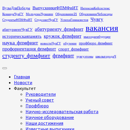
Перейти
ВыпускникиФПМФиИТ
ВузыДляПобеды
ИнтенсивКейсистемс
к
КомандаЧувГУ
МолодежьЧувашии
Образование21
ОбразованиеЧебоксары
содержимому
Чувгу
СтудентыФПМФиИТ
СтудсоветЧувГУ
УспехиГимназистов
вакансия
абитуриенту_фпмфиит
абитуриентЧувГУ
кружок_фпмфиит
историческаяпамять
мысоздаембудущее
наука_фпмфиит
профбюро_фпмфиит
новостиЧувГУ
обучение
профориентация_фпмфиит
спорт_фпмфиит
студенту_фпмфиит
фпмфиит
чувгуэтомы
школыгородаЧ
Основное
меню
Главная
Новости
Факультет
Руководители
Ученый совет
Профбюро
Научно-исследовательская работа
Научное оборудование
Наши достижения
Известные выпускники