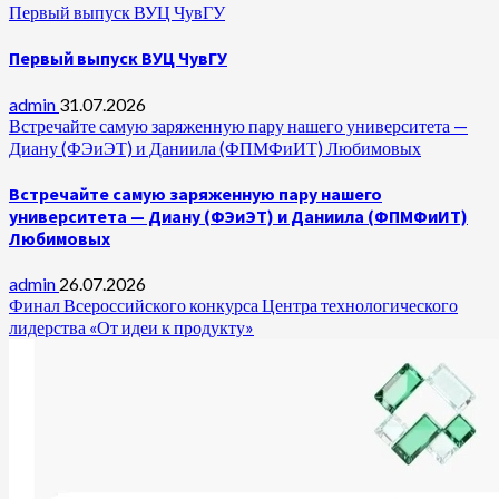
Первый выпуск ВУЦ ЧувГУ
Первый выпуск ВУЦ ЧувГУ
admin
31.07.2026
Встречайте самую заряженную пару нашего университета —
Диану (ФЭиЭТ) и Даниила (ФПМФиИТ) Любимовых
Встречайте самую заряженную пару нашего
университета — Диану (ФЭиЭТ) и Даниила (ФПМФиИТ)
Любимовых
admin
26.07.2026
Финал Всероссийского конкурса Центра технологического
лидерства «От идеи к продукту»