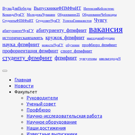
Перейти
ВыпускникиФПМФиИТ
ВузыДляПобеды
ИнтенсивКейсистемс
к
КомандаЧувГУ
МолодежьЧувашии
Образование21
ОбразованиеЧебоксары
содержимому
Чувгу
СтудентыФПМФиИТ
СтудсоветЧувГУ
УспехиГимназистов
вакансия
абитуриенту_фпмфиит
абитуриентЧувГУ
кружок_фпмфиит
историческаяпамять
мысоздаембудущее
наука_фпмфиит
профбюро_фпмфиит
новостиЧувГУ
обучение
профориентация_фпмфиит
спорт_фпмфиит
студенту_фпмфиит
фпмфиит
чувгуэтомы
школыгородаЧ
Основное
меню
Главная
Новости
Факультет
Руководители
Ученый совет
Профбюро
Научно-исследовательская работа
Научное оборудование
Наши достижения
Известные выпускники