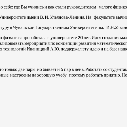
 себе: где Вы учились и как стали руководителем малого физико
Университете имени В. И. Ульянова-Ленина. На факультете вычи
уру в Чувашской Государственном Университете им. И.Н.Ульяно
 физмата я проработала в университете 20 лет. Идея создания ма
реализовывать мероприятия по концепции развития математическог
 технологий Иваницкий А.Ю. поддержал эту идею и на базе наше
 только две пары, но бывает и 5 пар в день. Работать со студентам
ные, настроены на хорошую учебу , поэтому работать приятно. Нес