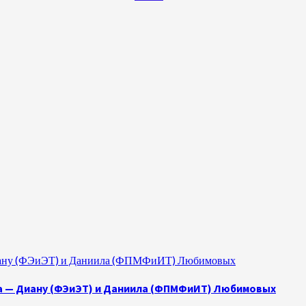
 Диану (ФЭиЭТ) и Даниила (ФПМФиИТ) Любимовых
а — Диану (ФЭиЭТ) и Даниила (ФПМФиИТ) Любимовых