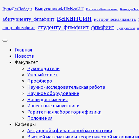
Перейти
ВыпускникиФПМФиИТ
ВузыДляПобеды
ИнтенсивКейсистемс
КомандаЧув
к
вакансия
абитуриенту_фпмфиит
историческаяпамять
содержимому
студенту_фпмфиит
фпмфиит
спорт_фпмфиит
чувгуэтомы
ш
Основное
меню
Главная
Новости
Факультет
Руководители
Ученый совет
Профбюро
Научно-исследовательская работа
Научное оборудование
Наши достижения
Известные выпускники
Раритетная лаборатория физики
Положения
Кафедры
Актуарной и финансовой математики
Высшей математики и теоретической механики им