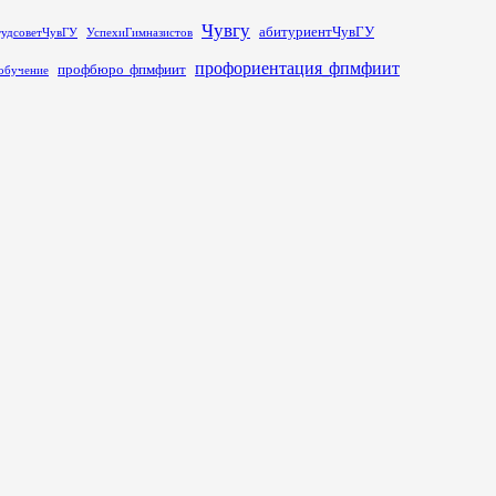
Чувгу
абитуриентЧувГУ
тудсоветЧувГУ
УспехиГимназистов
профориентация_фпмфиит
профбюро_фпмфиит
обучение