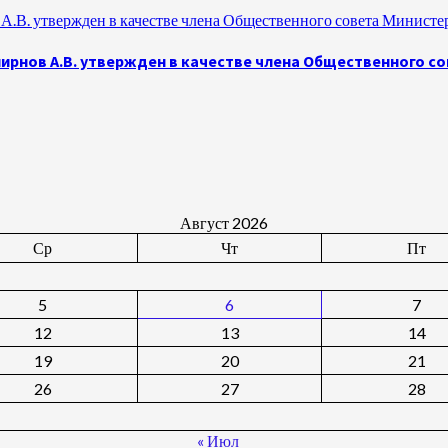
.В. утвержден в качестве члена Общественного совета Министе
рнов А.В. утвержден в качестве члена Общественного с
Август 2026
Ср
Чт
Пт
5
6
7
12
13
14
19
20
21
26
27
28
« Июл