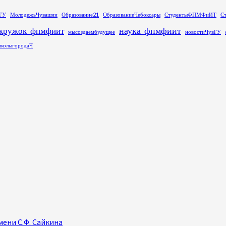
ГУ
МолодежьЧувашии
Образование21
ОбразованиеЧебоксары
СтудентыФПМФиИТ
С
наука_фпмфиит
кружок_фпмфиит
мысоздаембудущее
новостиЧувГУ
колыгородаЧ
ени С.Ф. Сайкина