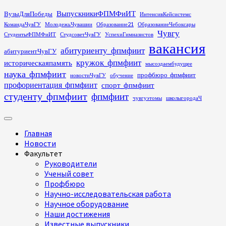
Перейти
ВыпускникиФПМФиИТ
ВузыДляПобеды
ИнтенсивКейсистемс
к
КомандаЧувГУ
МолодежьЧувашии
Образование21
ОбразованиеЧебоксары
содержимому
Чувгу
СтудентыФПМФиИТ
СтудсоветЧувГУ
УспехиГимназистов
вакансия
абитуриенту_фпмфиит
абитуриентЧувГУ
кружок_фпмфиит
историческаяпамять
мысоздаембудущее
наука_фпмфиит
профбюро_фпмфиит
новостиЧувГУ
обучение
профориентация_фпмфиит
спорт_фпмфиит
студенту_фпмфиит
фпмфиит
чувгуэтомы
школыгородаЧ
Основное
меню
Главная
Новости
Факультет
Руководители
Ученый совет
Профбюро
Научно-исследовательская работа
Научное оборудование
Наши достижения
Известные выпускники