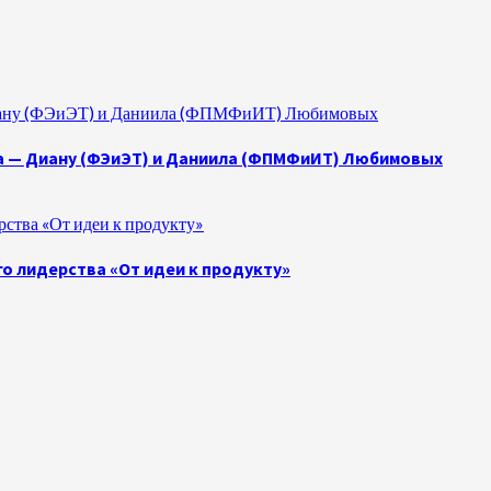
 Диану (ФЭиЭТ) и Даниила (ФПМФиИТ) Любимовых
а — Диану (ФЭиЭТ) и Даниила (ФПМФиИТ) Любимовых
ства «От идеи к продукту»
о лидерства «От идеи к продукту»