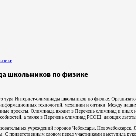
физике
ада школьников по физике
го тура Интернет-олимпиады школьников по физике. Организат
информационных технологий, механики и оптики. Между нашим 
ичные проекты. Олимпиада входит в Перечень олимпиад и иных и
особностей, а также в Перечень олимпиад РСОШ, дающих льготы
азовательных учреждений городов Чебоксары, Новочебоксарск, Я
. С приветственным словом перед участниками выступила руко