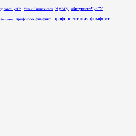
Чувгу
абитуриентЧувГУ
тудсоветЧувГУ
УспехиГимназистов
профориентация_фпмфиит
профбюро_фпмфиит
обучение