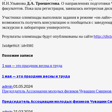
И.Н.Ульянова
Д.А. Троешестова
. О направлениях подготовки 
факультетов. Пока шла регистрация, завязалась интересная ди
Участники олимпиады выполняли задания в режиме «он-лайн» 
возможность получить консультацию и пообщаться с заведую
экскурсии в лаборатории университета.
http://dis
Результаты олимпиады будут опубликованы на сайте
[widgetkit id=550]
Похожие записи
1 мая — это праздник весны и труда
1 мая — это праздник весны и труда
admin
01.05.2024
Председатель Ассоциации молодых физиков Чувашии Смирнов А
Председатель Ассоциации молодых физиков Чувашии Сми
admin
21.03.2024