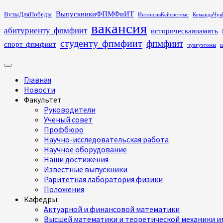
Перейти
ВыпускникиФПМФиИТ
ВузыДляПобеды
ИнтенсивКейсистемс
КомандаЧув
к
вакансия
абитуриенту_фпмфиит
историческаяпамять
содержимому
студенту_фпмфиит
фпмфиит
спорт_фпмфиит
чувгуэтомы
ш
Основное
меню
Главная
Новости
Факультет
Руководители
Ученый совет
Профбюро
Научно-исследовательская работа
Научное оборудование
Наши достижения
Известные выпускники
Раритетная лаборатория физики
Положения
Кафедры
Актуарной и финансовой математики
Высшей математики и теоретической механики им