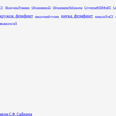
ГУ
МолодежьЧувашии
Образование21
ОбразованиеЧебоксары
СтудентыФПМФиИТ
С
наука_фпмфиит
кружок_фпмфиит
мысоздаембудущее
новостиЧувГУ
колыгородаЧ
ени С.Ф. Сайкина