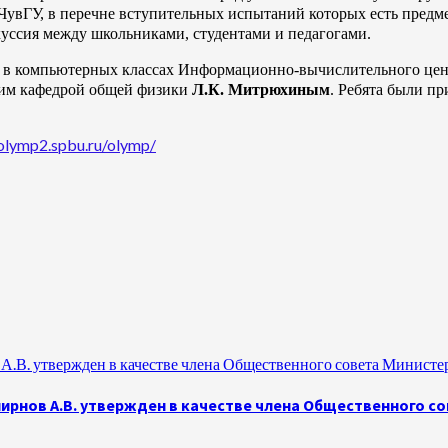
ЧувГУ, в перечне вступительных испытаний которых есть предме
скуссия между школьниками, студентами и педагогами.
в компьютерных классах Информационно-вычислительного центр
щим кафедрой общей физики
Л.К. Митрюхиным
. Ребята были п
tolymp2.spbu.ru/olymp/
.В. утвержден в качестве члена Общественного совета Министе
рнов А.В. утвержден в качестве члена Общественного с