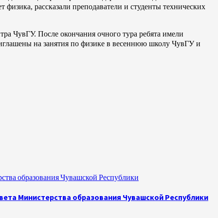
т физика, рассказали преподаватели и студенты технических
а ЧувГУ. После окончания очного тура ребята имели
риглашены на занятия по физике в весеннюю школу ЧувГУ и
рства образования Чувашской Республики
овета Министерства образования Чувашской Республики