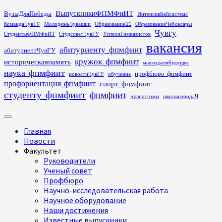
Перейти
ВыпускникиФПМФиИТ
ВузыДляПобеды
ИнтенсивКейсистемс
к
КомандаЧувГУ
МолодежьЧувашии
Образование21
ОбразованиеЧебоксары
содержимому
Чувгу
СтудентыФПМФиИТ
СтудсоветЧувГУ
УспехиГимназистов
вакансия
абитуриенту_фпмфиит
абитуриентЧувГУ
кружок_фпмфиит
историческаяпамять
мысоздаембудущее
наука_фпмфиит
профбюро_фпмфиит
новостиЧувГУ
обучение
профориентация_фпмфиит
спорт_фпмфиит
студенту_фпмфиит
фпмфиит
чувгуэтомы
школыгородаЧ
Основное
меню
Главная
Новости
Факультет
Руководители
Ученый совет
Профбюро
Научно-исследовательская работа
Научное оборудование
Наши достижения
Известные выпускники