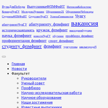
Перейти
ВыпускникиФПМФиИТ
ВузыДляПобеды
ИнтенсивКейсистемс
к
КомандаЧувГУ
МолодежьЧувашии
Образование21
ОбразованиеЧебоксары
содержимому
Чувгу
СтудентыФПМФиИТ
СтудсоветЧувГУ
УспехиГимназистов
вакансия
абитуриенту_фпмфиит
абитуриентЧувГУ
кружок_фпмфиит
историческаяпамять
мысоздаембудущее
наука_фпмфиит
профбюро_фпмфиит
новостиЧувГУ
обучение
профориентация_фпмфиит
спорт_фпмфиит
студенту_фпмфиит
фпмфиит
чувгуэтомы
школыгородаЧ
Основное
меню
Главная
Новости
Факультет
Руководители
Ученый совет
Профбюро
Научно-исследовательская работа
Научное оборудование
Наши достижения
Известные выпускники