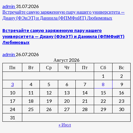
admin
31.07.2026
Встречайте самую заряженную пару нашего университета —
Диану (ФЭиЭТ) и Даниила (ФПМФиИТ) Любимовых
Встречайте самую заряженную пару нашего
университета — Диану (ФЭиЭТ) и Даниила (ФПМФиИТ)
Любимовых
admin
26.07.2026
Август 2026
Пн
Вт
Ср
Чт
Пт
Сб
Вс
1
2
3
4
5
6
7
8
9
10
11
12
13
14
15
16
17
18
19
20
21
22
23
24
25
26
27
28
29
30
31
« Июл