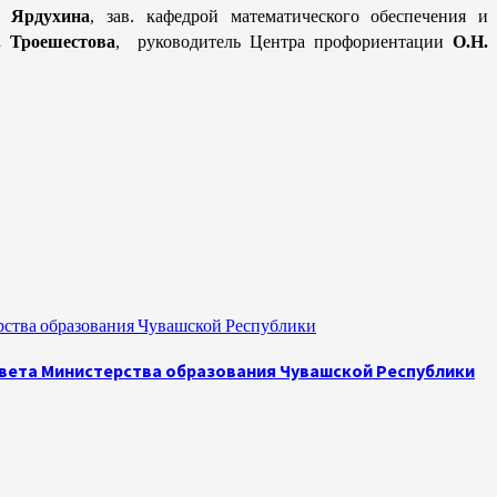
. Ярдухина
, зав. кафедрой математического обеспечения и
. Троешестова
, руководитель Центра профориентации
О.Н.
рства образования Чувашской Республики
овета Министерства образования Чувашской Республики