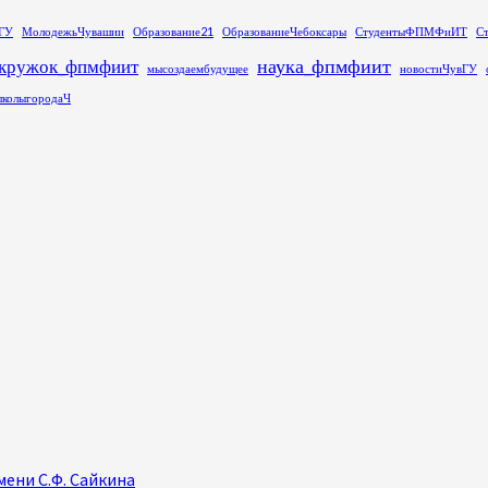
ГУ
МолодежьЧувашии
Образование21
ОбразованиеЧебоксары
СтудентыФПМФиИТ
С
наука_фпмфиит
кружок_фпмфиит
мысоздаембудущее
новостиЧувГУ
колыгородаЧ
ени С.Ф. Сайкина