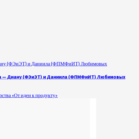
 Диану (ФЭиЭТ) и Даниила (ФПМФиИТ) Любимовых
а — Диану (ФЭиЭТ) и Даниила (ФПМФиИТ) Любимовых
ства «От идеи к продукту»