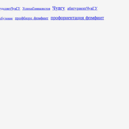
Чувгу
абитуриентЧувГУ
тудсоветЧувГУ
УспехиГимназистов
профориентация_фпмфиит
профбюро_фпмфиит
обучение