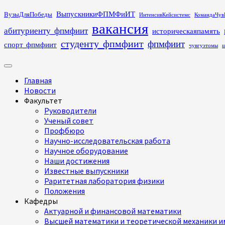
Перейти
ВыпускникиФПМФиИТ
ВузыДляПобеды
ИнтенсивКейсистемс
КомандаЧув
к
вакансия
абитуриенту_фпмфиит
историческаяпамять
содержимому
студенту_фпмфиит
фпмфиит
спорт_фпмфиит
чувгуэтомы
ш
Основное
меню
Главная
Новости
Факультет
Руководители
Ученый совет
Профбюро
Научно-исследовательская работа
Научное оборудование
Наши достижения
Известные выпускники
Раритетная лаборатория физики
Положения
Кафедры
Актуарной и финансовой математики
Высшей математики и теоретической механики им