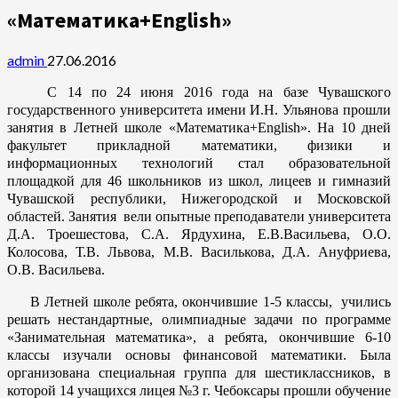
«Математика+English»
admin
27.06.2016
С 14 по 24 июня 2016 года на базе Чувашского
государственного университета имени И.Н. Ульянова прошли
занятия в Летней школе «Математика+
English
». На 10 дней
факультет прикладной математики, физики и
информационных технологий стал образовательной
площадкой для 46 школьников из школ, лицеев и гимназий
Чувашской республики, Нижегородской и Московской
областей. Занятия вели опытные преподаватели университета
Д.А. Троешестова, С.А. Ярдухина, Е.В.Васильева, О.О.
Колосова, Т.В. Львова, М.В. Василькова, Д.А. Ануфриева,
О.В. Васильева.
В Летней школе ребята, окончившие 1-5 классы, учились
решать нестандартные, олимпиадные задачи по программе
«Занимательная математика», а ребята, окончившие 6-10
классы изучали основы финансовой математики. Была
организована специальная группа для шестиклассников, в
которой 14 учащихся лицея №3 г. Чебоксары прошли обучение