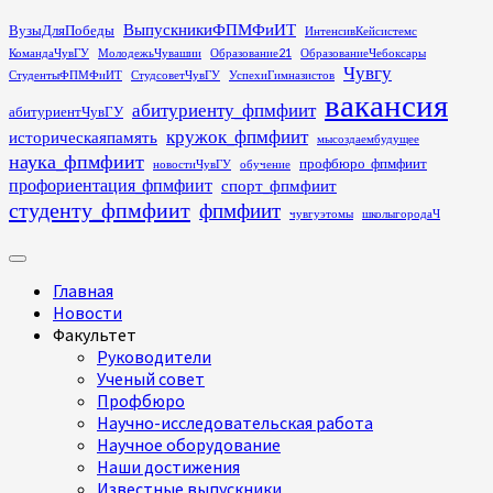
Перейти
ВыпускникиФПМФиИТ
ВузыДляПобеды
ИнтенсивКейсистемс
к
КомандаЧувГУ
МолодежьЧувашии
Образование21
ОбразованиеЧебоксары
содержимому
Чувгу
СтудентыФПМФиИТ
СтудсоветЧувГУ
УспехиГимназистов
вакансия
абитуриенту_фпмфиит
абитуриентЧувГУ
кружок_фпмфиит
историческаяпамять
мысоздаембудущее
наука_фпмфиит
профбюро_фпмфиит
новостиЧувГУ
обучение
профориентация_фпмфиит
спорт_фпмфиит
студенту_фпмфиит
фпмфиит
чувгуэтомы
школыгородаЧ
Основное
меню
Главная
Новости
Факультет
Руководители
Ученый совет
Профбюро
Научно-исследовательская работа
Научное оборудование
Наши достижения
Известные выпускники