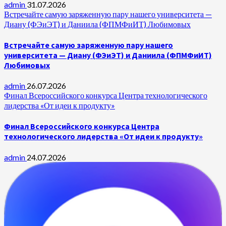
admin
31.07.2026
Встречайте самую заряженную пару нашего университета —
Диану (ФЭиЭТ) и Даниила (ФПМФиИТ) Любимовых
Встречайте самую заряженную пару нашего
университета — Диану (ФЭиЭТ) и Даниила (ФПМФиИТ)
Любимовых
admin
26.07.2026
Финал Всероссийского конкурса Центра технологического
лидерства «От идеи к продукту»
Финал Всероссийского конкурса Центра
технологического лидерства «От идеи к продукту»
admin
24.07.2026