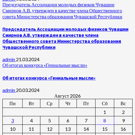
Председатель Ассоциации молодых физиков Чувашии
Смирнов А.В. утвержден в качестве члена Общественного
совета Министерства образования Чувашской Республики
Председатель Ассоциации молодых физиков Чувашии
Смирнов А.В. утвержден в качестве члена
Общественного совета Министерства образования
Чувашской Республики
admin
21.03.2024
Об итогах конкурса «Гениальные мысли»
Об итогах конкурса «Гениальные мысли»
admin
20.03.2024
Август 2026
Пн
Вт
Ср
Чт
Пт
Сб
Вс
1
2
3
4
5
6
7
8
9
10
11
12
13
14
15
16