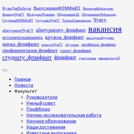
Перейти
ВыпускникиФПМФиИТ
ВузыДляПобеды
ИнтенсивКейсистемс
к
КомандаЧувГУ
МолодежьЧувашии
Образование21
ОбразованиеЧебоксары
содержимому
Чувгу
СтудентыФПМФиИТ
СтудсоветЧувГУ
УспехиГимназистов
вакансия
абитуриенту_фпмфиит
абитуриентЧувГУ
кружок_фпмфиит
историческаяпамять
мысоздаембудущее
наука_фпмфиит
профбюро_фпмфиит
новостиЧувГУ
обучение
профориентация_фпмфиит
спорт_фпмфиит
студенту_фпмфиит
фпмфиит
чувгуэтомы
школыгородаЧ
Основное
меню
Главная
Новости
Факультет
Руководители
Ученый совет
Профбюро
Научно-исследовательская работа
Научное оборудование
Наши достижения
Известные выпускники