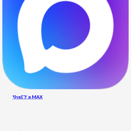
ЧувГУ в MAX