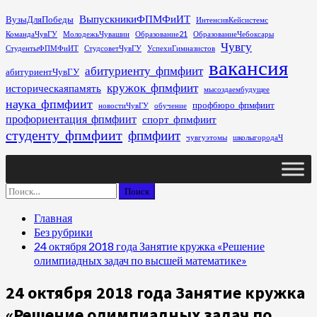
Перейти
ВыпускникиФПМФиИТ
ВузыДляПобеды
ИнтенсивКейсистемс
к
КомандаЧувГУ
МолодежьЧувашии
Образование21
ОбразованиеЧебоксары
содержимому
Чувгу
СтудентыФПМФиИТ
СтудсоветЧувГУ
УспехиГимназистов
вакансия
абитуриенту_фпмфиит
абитуриентЧувГУ
кружок_фпмфиит
историческаяпамять
мысоздаембудущее
наука_фпмфиит
профбюро_фпмфиит
новостиЧувГУ
обучение
профориентация_фпмфиит
спорт_фпмфиит
студенту_фпмфиит
фпмфиит
чувгуэтомы
школыгородаЧ
Основное
меню
Найти:
Главная
Без рубрики
24 октября 2018 года Занятие кружка «Решение
олимпиадных задач по высшей математике»
24 октября 2018 года Занятие кружка
«Решение олимпиадных задач по