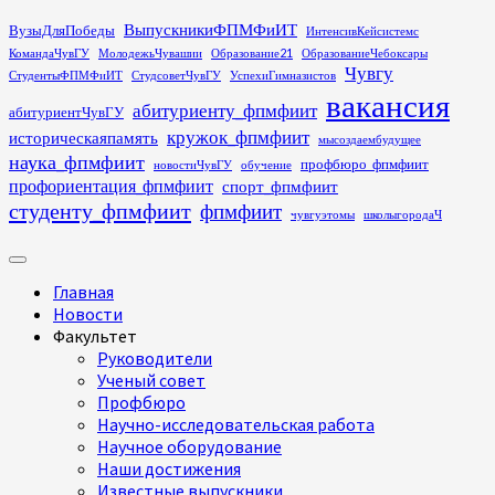
Перейти
ВыпускникиФПМФиИТ
ВузыДляПобеды
ИнтенсивКейсистемс
к
КомандаЧувГУ
МолодежьЧувашии
Образование21
ОбразованиеЧебоксары
содержимому
Чувгу
СтудентыФПМФиИТ
СтудсоветЧувГУ
УспехиГимназистов
вакансия
абитуриенту_фпмфиит
абитуриентЧувГУ
кружок_фпмфиит
историческаяпамять
мысоздаембудущее
наука_фпмфиит
профбюро_фпмфиит
новостиЧувГУ
обучение
профориентация_фпмфиит
спорт_фпмфиит
студенту_фпмфиит
фпмфиит
чувгуэтомы
школыгородаЧ
Основное
меню
Главная
Новости
Факультет
Руководители
Ученый совет
Профбюро
Научно-исследовательская работа
Научное оборудование
Наши достижения
Известные выпускники