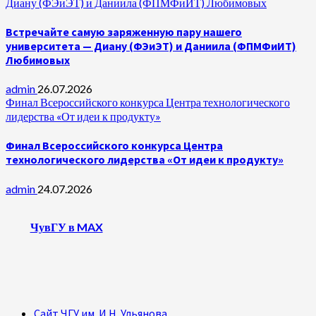
Диану (ФЭиЭТ) и Даниила (ФПМФиИТ) Любимовых
Встречайте самую заряженную пару нашего
университета — Диану (ФЭиЭТ) и Даниила (ФПМФиИТ)
Любимовых
admin
26.07.2026
Финал Всероссийского конкурса Центра технологического
лидерства «От идеи к продукту»
Финал Всероссийского конкурса Центра
технологического лидерства «От идеи к продукту»
admin
24.07.2026
ЧувГУ в MAX
Сайт ЧГУ им. И.Н. Ульянова