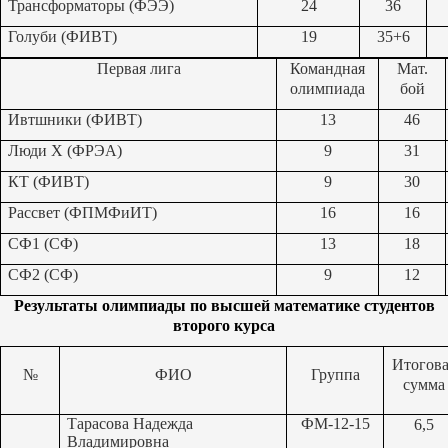
Трансформаторы (ФЭЭ)
24
36
Голуби (ФИВТ)
19
35+6
Первая лига
Командная
Мат.
олимпиада
бой
Ивтшники (ФИВТ)
13
46
Люди Х (ФРЭА)
9
31
КТ (ФИВТ)
9
30
Рассвет (ФПМФиИТ)
16
16
СФ1 (СФ)
13
18
СФ2 (СФ)
9
12
Результаты олимпиады по высшей математике студентов
второго курса
Итогова
№
ФИО
Группа
сумма
Тарасова Надежда
ФМ-12-15
6,5
Владимировна