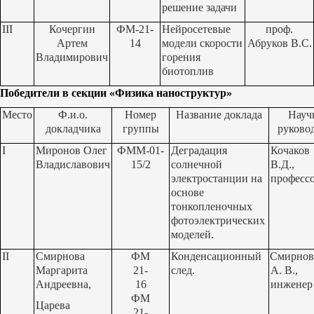
решение задачи
III
Кочергин
ФМ-21-
Нейросетевые
проф.
Артем
14
модели скорости
Абруков В.С.
Владимирович
горения
биотоплив
Победители в секции «
Физика наноструктур
»
Место
Ф.и.о.
Номер
Название доклада
Науч
докладчика
группы
руково
I
Миронов Олег
ФММ-01-
Деградация
Кочаков
Владиславович
15/2
солнечной
В.Д.,
электростанции на
професс
основе
тонкопленочных
фотоэлектрических
моделей.
II
Смирнова
ФМ
Конденсационный
Смирно
Маргарита
21-
след.
А. В.,
Андреевна,
16
инженер
ФМ
Царева
21-