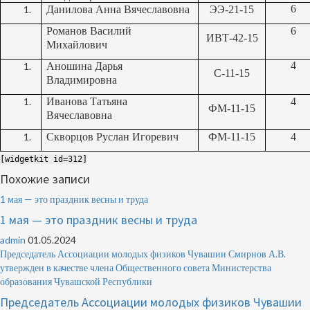
6
Данилова Анна Вячеславовна
ЭЭ-21-15
Романов Василий
6
ИВТ-42-15
Михайлович
4
Аношина Дарья
С-11-15
Владимировна
Иванова Татьяна
4
ФМ-11-15
Вячеславовна
Скворцов Руслан Игоревич
ФМ-11-15
4
[widgetkit id=312]
Похожие записи
1 мая — это праздник весны и труда
1 мая — это праздник весны и труда
admin
01.05.2024
Председатель Ассоциации молодых физиков Чувашии Смирнов А.В.
утвержден в качестве члена Общественного совета Министерства
образования Чувашской Республики
Председатель Ассоциации молодых физиков Чувашии