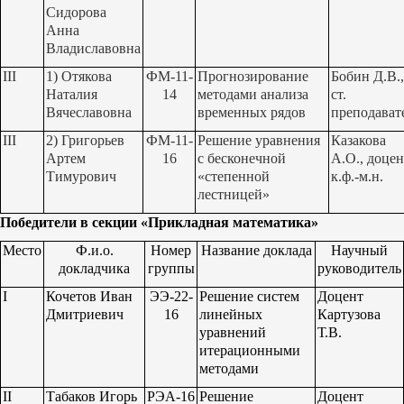
Сидорова
Анна
Владиславовна
III
1) Отякова
ФМ-11-
Прогнозирование
Бобин Д.В.,
Наталия
14
методами анализа
ст.
Вячеславовна
временных рядов
преподават
III
2) Григорьев
ФМ-11-
Решение уравнения
Казакова
Артем
16
с бесконечной
А.О., доцен
Тимурович
«степенной
к.ф.-м.н.
лестницей»
Победители в секции «Прикладная математика»
Место
Ф.и.о.
Номер
Название доклада
Научный
докладчика
группы
руководитель
I
Кочетов Иван
ЭЭ-22-
Решение систем
Доцент
Дмитриевич
16
линейных
Картузова
уравнений
Т.В.
итерационными
методами
II
Табаков Игорь
РЭА-16
Решение
Доцент