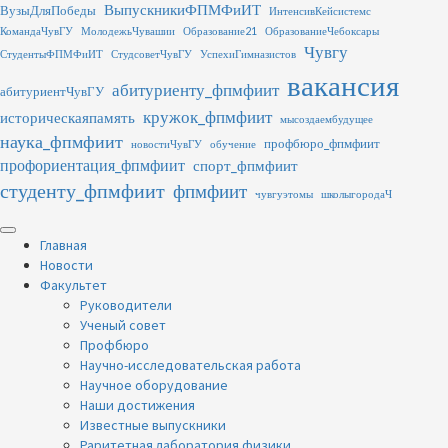
Перейти
ВыпускникиФПМФиИТ
ВузыДляПобеды
ИнтенсивКейсистемс
к
КомандаЧувГУ
МолодежьЧувашии
Образование21
ОбразованиеЧебоксары
содержимому
Чувгу
СтудентыФПМФиИТ
СтудсоветЧувГУ
УспехиГимназистов
вакансия
абитуриенту_фпмфиит
абитуриентЧувГУ
кружок_фпмфиит
историческаяпамять
мысоздаембудущее
наука_фпмфиит
профбюро_фпмфиит
новостиЧувГУ
обучение
профориентация_фпмфиит
спорт_фпмфиит
студенту_фпмфиит
фпмфиит
чувгуэтомы
школыгородаЧ
Основное
меню
Главная
Новости
Факультет
Руководители
Ученый совет
Профбюро
Научно-исследовательская работа
Научное оборудование
Наши достижения
Известные выпускники
Раритетная лаборатория физики