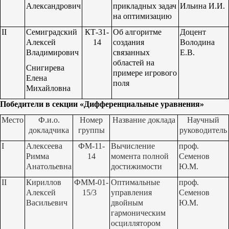
Александрович
прикладных задач
Ильина И.И.
на оптимизацию
II
Семиградский
КТ-31-
Об алгоритме
Доцент
Алексей
14
создания
Володина
Владимирович
связанных
Е.В.
областей на
Снигирева
примере игрового
Елена
поля
Михайловна
Победители в секции «Дифференциальные уравнения»
Место
Ф.и.о.
Номер
Название доклада
Научный
докладчика
группы
руководитель
I
Алексеева
ФМ-11-
Вычисление
проф.
Римма
14
момента полной
Семенов
Анатольевна
достижимости
Ю.М.
II
Кириллов
ФММ-01-
Оптимальные
проф.
Алексей
15/3
управления
Семенов
Васильевич
двойным
Ю.М.
гармоническим
осциллятором