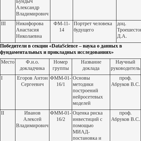
Бундыч
Александр
Владимирович
III
Никифорова
ФМ-11-
Портрет человека
доц.
Анастасия
14
будущего
Троешесто
Николаевна
Д.А.
Победители в секции «
Data
Science
– наука о данных в
фундаментальных и прикладных исследованиях»
Место
Ф.и.о.
Номер
Название
Научный
докладчика
группы
доклада
руководитель
I
Егоров Антон
ФММ-01-
Основы
проф.
Сергеевич
16/1
методики
Абруков В.С.
построений
нейросетевых
моделей
II
Иванов
ФММ-01-
Оценка риска
проф.
Алексей
16/2
инвестиций с
Абруков В.С.
Владимирович
помощью
МИАД-
постановка и