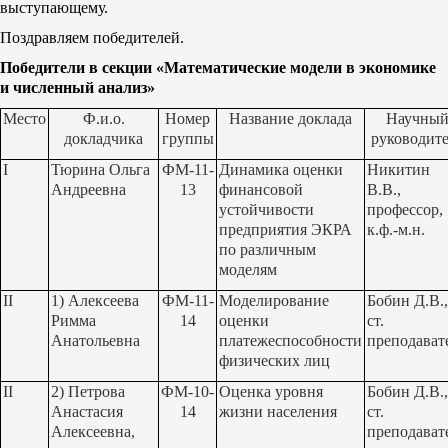
выступающему.
Поздравляем победителей.
Победители в секции «Математические модели в экономике
и численный анализ»
Место
Ф.и.о.
Номер
Название доклада
Научны
докладчика
группы
руководите
I
Тюрина Ольга
ФМ-11-
Динамика оценки
Никитин
Андреевна
13
финансовой
В.В.,
устойчивости
профессор,
предприятия ЭКРА
к.ф.-м.н.
по различным
моделям
II
1) Алексеева
ФМ-11-
Моделирование
Бобин Д.В.,
Римма
14
оценки
ст.
Анатольевна
платежеспособности
преподават
физических лиц
II
2) Петрова
ФМ-10-
Оценка уровня
Бобин Д.В.,
Анастасия
14
жизни населения
ст.
Алексеевна,
преподават