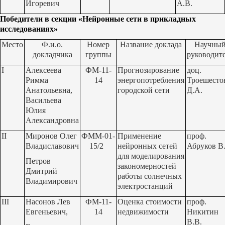
Игоревич
А.В.
Победители в секции «Нейронные сети в прикладных
исследованиях»
Место
Ф.и.о.
Номер
Название доклада
Научны
докладчика
группы
руководит
I
Алексеева
ФМ-11-
Прогнозирование
доц.
Римма
14
энергопотребления
Троешесто
Анатольевна,
городской сети
Д.А.
Васильева
Юлия
Александровна
II
Миронов Олег
ФММ-01-
Применение
проф.
Владиславович
15/2
нейронных сетей
Абруков В
для моделирования
Петров
закономерностей
Дмитрий
работы солнечных
Владимирович
электростанций
III
Насонов Лев
ФМ-11-
Оценка стоимости
проф.
Евгеньевич,
14
недвижимости
Никитин
В.В.