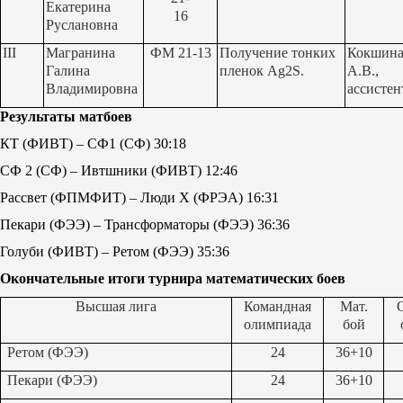
Екатерина
16
Руслановна
III
Магранина
ФМ 21-13
Получение тонких
Кокшин
Галина
пленок
Ag2S
.
А.В.,
Владимировна
ассистен
Результаты матбоев
КТ (ФИВТ) – СФ1 (СФ) 30:18
СФ 2 (СФ) – Ивтшники (ФИВТ) 12:46
Рассвет (ФПМФИТ) – Люди
X
(ФРЭА) 16:31
Пекари (ФЭЭ) – Трансформаторы (ФЭЭ) 36:36
Голуби (ФИВТ) – Ретом (ФЭЭ) 35:36
Окончательные итоги турнира математических боев
Высшая лига
Командная
Мат.
олимпиада
бой
Ретом (ФЭЭ)
24
36+10
Пекари (ФЭЭ)
24
36+10