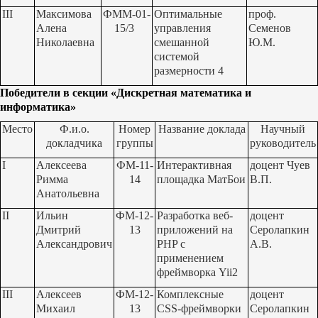
III
Максимова
ФММ-01-
Оптимальные
проф.
Алена
15/3
управления
Семенов
Николаевна
смешанной
Ю.М.
системой
размерности 4
Победители в секции «Дискретная математика и
информатика»
Место
Ф.и.о.
Номер
Название доклада
Научный
докладчика
группы
руководитель
I
Алексеева
ФМ-11-
Интерактивная
доцент Чуев
Римма
14
площадка МатБои
В.П.
Анатольевна
II
Ильин
ФМ-12-
Разработка веб-
доцент
Дмитрий
13
приложений на
Серолапкин
Александрович
PHP
с
А.В.
применением
фреймворка
Yii
2
III
Алексеев
ФМ-12-
Комплексные
доцент
Михаил
13
CSS-
фреймворки
Серолапкин