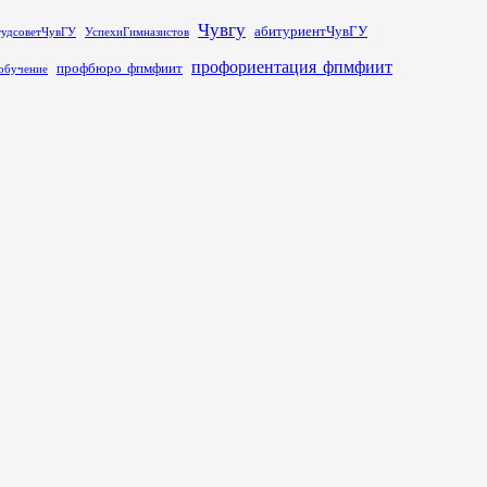
Чувгу
абитуриентЧувГУ
тудсоветЧувГУ
УспехиГимназистов
профориентация_фпмфиит
профбюро_фпмфиит
обучение