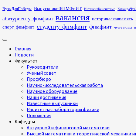
Перейти
ВыпускникиФПМФиИТ
ВузыДляПобеды
ИнтенсивКейсистемс
КомандаЧув
к
вакансия
абитуриенту_фпмфиит
историческаяпамять
содержимому
студенту_фпмфиит
фпмфиит
спорт_фпмфиит
чувгуэтомы
ш
Основное
меню
Главная
Новости
Факультет
Руководители
Ученый совет
Профбюро
Научно-исследовательская работа
Научное оборудование
Наши достижения
Известные выпускники
Раритетная лаборатория физики
Положения
Кафедры
Актуарной и финансовой математики
Высшей математики и теоретической механики им