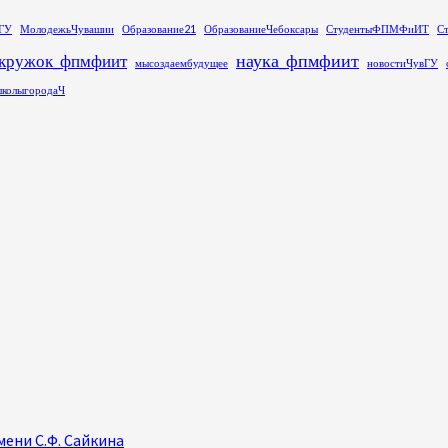
ГУ
МолодежьЧувашии
Образование21
ОбразованиеЧебоксары
СтудентыФПМФиИТ
С
наука_фпмфиит
кружок_фпмфиит
мысоздаембудущее
новостиЧувГУ
колыгородаЧ
ени С.Ф. Сайкина