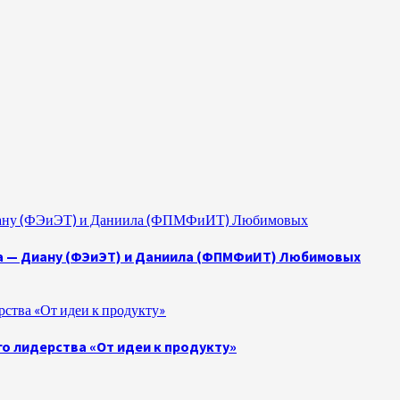
 Диану (ФЭиЭТ) и Даниила (ФПМФиИТ) Любимовых
а — Диану (ФЭиЭТ) и Даниила (ФПМФиИТ) Любимовых
ства «От идеи к продукту»
о лидерства «От идеи к продукту»