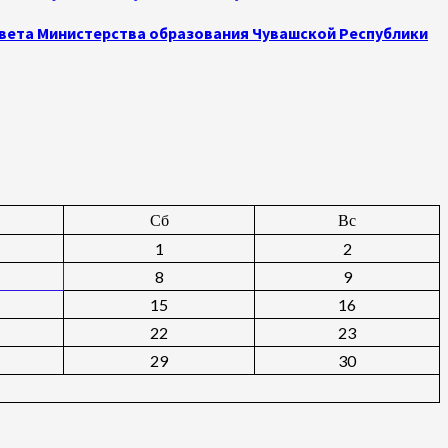
овета Министерства образования Чувашской Республики
Сб
Вс
1
2
8
9
15
16
22
23
29
30