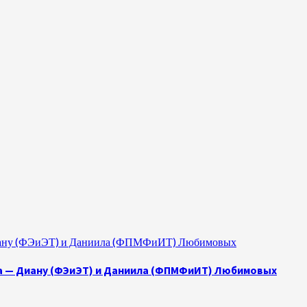
 Диану (ФЭиЭТ) и Даниила (ФПМФиИТ) Любимовых
а — Диану (ФЭиЭТ) и Даниила (ФПМФиИТ) Любимовых