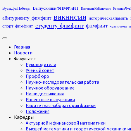
Перейти
ВыпускникиФПМФиИТ
ВузыДляПобеды
ИнтенсивКейсистемс
КомандаЧув
к
вакансия
абитуриенту_фпмфиит
историческаяпамять
содержимому
студенту_фпмфиит
фпмфиит
спорт_фпмфиит
чувгуэтомы
ш
Основное
меню
Главная
Новости
Факультет
Руководители
Ученый совет
Профбюро
Научно-исследовательская работа
Научное оборудование
Наши достижения
Известные выпускники
Раритетная лаборатория физики
Положения
Кафедры
Актуарной и финансовой математики
Высшей математики и теоретической механики им