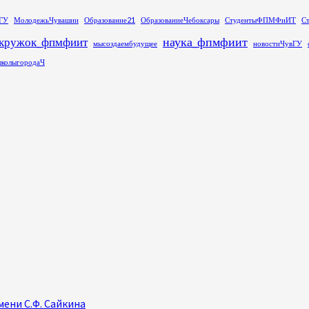
ГУ
МолодежьЧувашии
Образование21
ОбразованиеЧебоксары
СтудентыФПМФиИТ
С
наука_фпмфиит
кружок_фпмфиит
мысоздаембудущее
новостиЧувГУ
колыгородаЧ
ени С.Ф. Сайкина