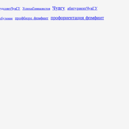
Чувгу
абитуриентЧувГУ
тудсоветЧувГУ
УспехиГимназистов
профориентация_фпмфиит
профбюро_фпмфиит
обучение