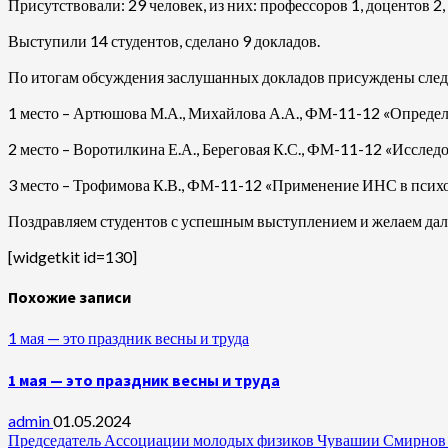
Присутствовали: 29 человек, из них: профессоров 1, доцентов 2, 
Выступили 14 студентов, сделано 9 докладов.
По итогам обсуждения заслушанных докладов присуждены след
1 место – Артюшова М.А., Михайлова А.А., ФМ-11-12 «Определен
2 место – Воротилкина Е.А., Береговая К.С., ФМ-11-12 «Исслед
3 место – Трофимова К.В., ФМ-11-12 «Применение ИНС в психол
Поздравляем студентов с успешным выступлением и желаем дал
[widgetkit id=130]
Похожие записи
1 мая — это праздник весны и труда
1 мая — это праздник весны и труда
admin
01.05.2024
Председатель Ассоциации молодых физиков Чувашии Смирнов А