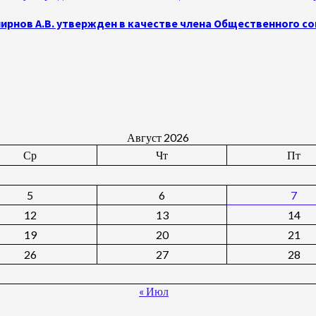
рнов А.В. утвержден в качестве члена Общественного с
Август 2026
Ср
Чт
Пт
5
6
7
12
13
14
19
20
21
26
27
28
« Июл