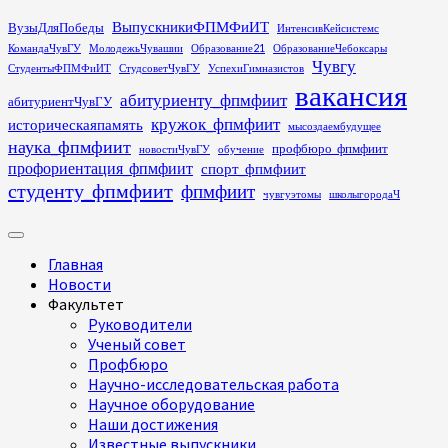
Перейти
ВыпускникиФПМФиИТ
ВузыДляПобеды
ИнтенсивКейсистемс
к
КомандаЧувГУ
МолодежьЧувашии
Образование21
ОбразованиеЧебоксары
содержимому
Чувгу
СтудентыФПМФиИТ
СтудсоветЧувГУ
УспехиГимназистов
вакансия
абитуриенту_фпмфиит
абитуриентЧувГУ
кружок_фпмфиит
историческаяпамять
мысоздаембудущее
наука_фпмфиит
профбюро_фпмфиит
новостиЧувГУ
обучение
профориентация_фпмфиит
спорт_фпмфиит
студенту_фпмфиит
фпмфиит
чувгуэтомы
школыгородаЧ
Основное
меню
Главная
Новости
Факультет
Руководители
Ученый совет
Профбюро
Научно-исследовательская работа
Научное оборудование
Наши достижения
Известные выпускники