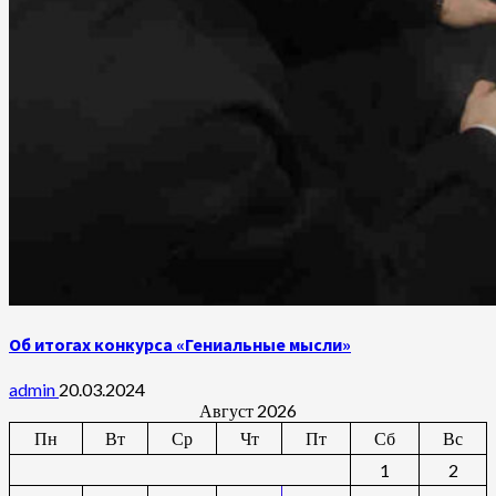
Об итогах конкурса «Гениальные мысли»
admin
20.03.2024
Август 2026
Пн
Вт
Ср
Чт
Пт
Сб
Вс
1
2