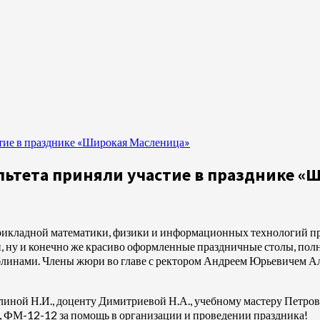
стие в празднике «Широкая Масленица»
льтета приняли участие в празднике «
 прикладной математики, физики и информационных технологий п
, ну и конечно же красиво оформленные праздничные столы, полн
блинами. Члены жюри во главе с ректором Андреем Юрьевичем А
ной Н.И., доценту Димитриевой Н.А., учебному мастеру Петрово
 ФМ-12-12 за помощь в организации и проведении праздника!