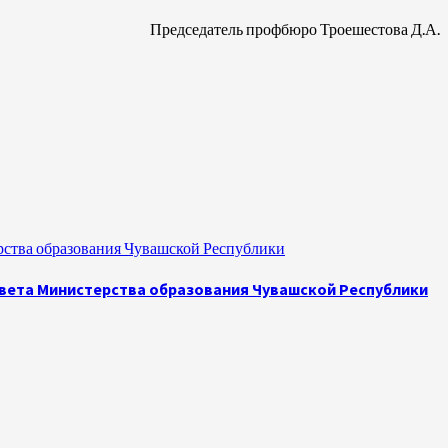
Председатель профбюро Троешестова Д.А.
рства образования Чувашской Республики
овета Министерства образования Чувашской Республики