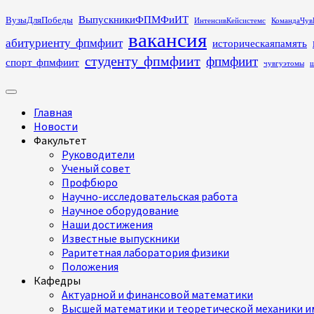
Перейти
ВыпускникиФПМФиИТ
ВузыДляПобеды
ИнтенсивКейсистемс
КомандаЧув
к
вакансия
абитуриенту_фпмфиит
историческаяпамять
содержимому
студенту_фпмфиит
фпмфиит
спорт_фпмфиит
чувгуэтомы
ш
Основное
меню
Главная
Новости
Факультет
Руководители
Ученый совет
Профбюро
Научно-исследовательская работа
Научное оборудование
Наши достижения
Известные выпускники
Раритетная лаборатория физики
Положения
Кафедры
Актуарной и финансовой математики
Высшей математики и теоретической механики им