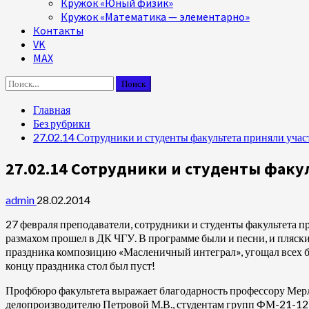
Кружок «Юный физик»
Кружок «Математика — элементарно»
Контакты
VK
MAX
Найти:
Главная
Без рубрики
27.02.14 Сотрудники и студенты факультета приняли уча
27.02.14 Сотрудники и студенты факу
admin
28.02.2014
27 февраля преподаватели, сотрудники и студенты факультета
размахом прошел в ДК ЧГУ. В программе были и песни, и пляски
праздника композицию «Масленичный интеграл», угощал всех 
концу праздника стол был пуст!
Профбюро факультета выражает благодарность профессору Мерли
делопроизводителю Петровой М.В., студентам групп ФМ-21-12,