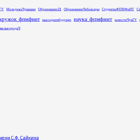
ГУ
МолодежьЧувашии
Образование21
ОбразованиеЧебоксары
СтудентыФПМФиИТ
С
наука_фпмфиит
кружок_фпмфиит
мысоздаембудущее
новостиЧувГУ
колыгородаЧ
ени С.Ф. Сайкина