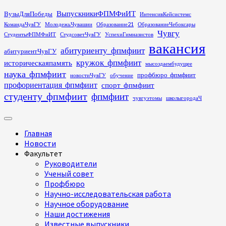
Перейти
ВыпускникиФПМФиИТ
ВузыДляПобеды
ИнтенсивКейсистемс
к
КомандаЧувГУ
МолодежьЧувашии
Образование21
ОбразованиеЧебоксары
содержимому
Чувгу
СтудентыФПМФиИТ
СтудсоветЧувГУ
УспехиГимназистов
вакансия
абитуриенту_фпмфиит
абитуриентЧувГУ
кружок_фпмфиит
историческаяпамять
мысоздаембудущее
наука_фпмфиит
профбюро_фпмфиит
новостиЧувГУ
обучение
профориентация_фпмфиит
спорт_фпмфиит
студенту_фпмфиит
фпмфиит
чувгуэтомы
школыгородаЧ
Основное
меню
Главная
Новости
Факультет
Руководители
Ученый совет
Профбюро
Научно-исследовательская работа
Научное оборудование
Наши достижения
Известные выпускники