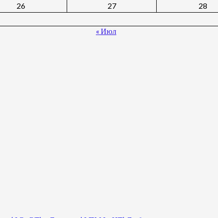
26
27
28
« Июл