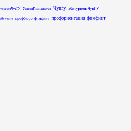
Чувгу
абитуриентЧувГУ
тудсоветЧувГУ
УспехиГимназистов
профориентация_фпмфиит
профбюро_фпмфиит
обучение