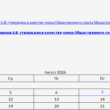
.В. утвержден в качестве члена Общественного совета Министе
рнов А.В. утвержден в качестве члена Общественного с
Август 2026
Ср
Чт
Пт
5
6
7
12
13
14
19
20
21