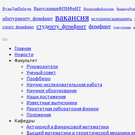
Перейти
ВыпускникиФПМФиИТ
ВузыДляПобеды
ИнтенсивКейсистемс
КомандаЧув
к
вакансия
абитуриенту_фпмфиит
историческаяпамять
содержимому
студенту_фпмфиит
фпмфиит
спорт_фпмфиит
чувгуэтомы
ш
Основное
меню
Главная
Новости
Факультет
Руководители
Ученый совет
Профбюро
Научно-исследовательская работа
Научное оборудование
Наши достижения
Известные выпускники
Раритетная лаборатория физики
Положения
Кафедры
Актуарной и финансовой математики
Высшей математики и теоретической механики им