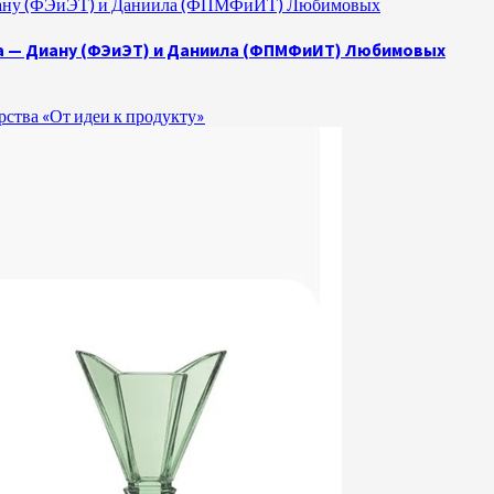
 Диану (ФЭиЭТ) и Даниила (ФПМФиИТ) Любимовых
а — Диану (ФЭиЭТ) и Даниила (ФПМФиИТ) Любимовых
ства «От идеи к продукту»