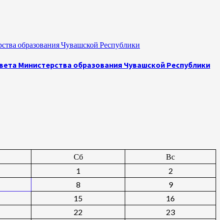
рства образования Чувашской Республики
овета Министерства образования Чувашской Республики
Сб
Вс
1
2
8
9
15
16
22
23