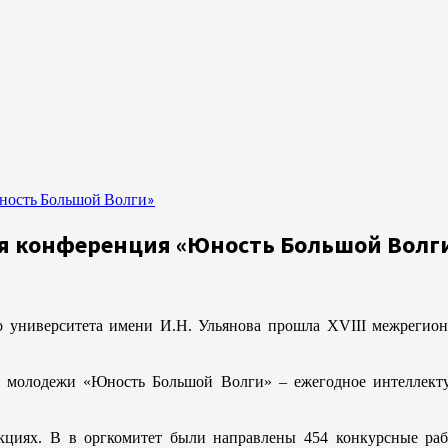
Юность Большой Волги»
ная конференция «Юность Большой Волг
го университета имени И.Н. Ульянова прошла XVIII межрегио
я молодежи «Юность Большой Волги» – ежегодное интеллекту
кциях. В в оргкомитет были направлены 454 конкурсные раб