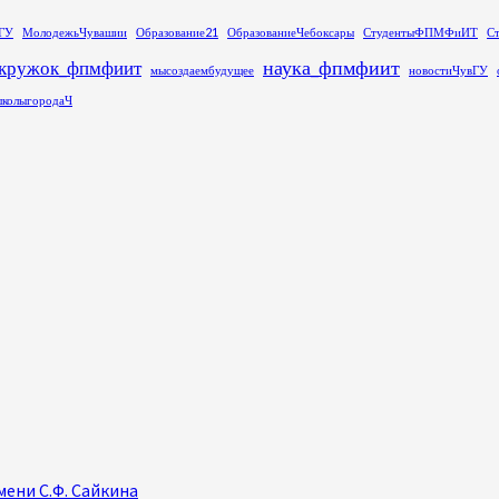
ГУ
МолодежьЧувашии
Образование21
ОбразованиеЧебоксары
СтудентыФПМФиИТ
С
наука_фпмфиит
кружок_фпмфиит
мысоздаембудущее
новостиЧувГУ
колыгородаЧ
ени С.Ф. Сайкина