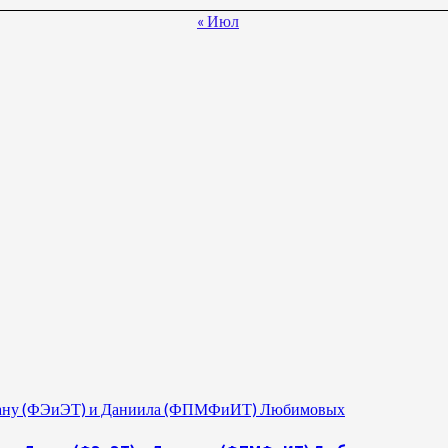
« Июл
 Диану (ФЭиЭТ) и Даниила (ФПМФиИТ) Любимовых