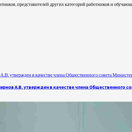
отников, представителей других категорий работников и обучаю
.В. утвержден в качестве члена Общественного совета Министе
рнов А.В. утвержден в качестве члена Общественного с