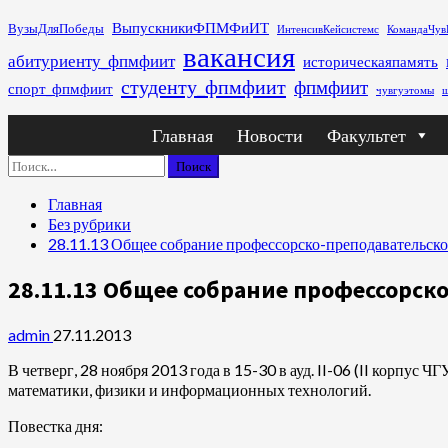
Перейти
ВыпускникиФПМФиИТ
ВузыДляПобеды
ИнтенсивКейсистемс
КомандаЧув
к
вакансия
абитуриенту_фпмфиит
историческаяпамять
содержимому
студенту_фпмфиит
фпмфиит
спорт_фпмфиит
чувгуэтомы
ш
Основное
Главная
Новости
Факультет
меню
Найти:
Главная
Без рубрики
28.11.13 Общее собрание профессорско-преподавательског
28.11.13 Общее собрание профессорск
admin
27.11.2013
В четверг, 28 ноября 2013 года в 15-30 в ауд. II-06 (II корпус
математики, физики и информационных технологий.
Повестка дня: