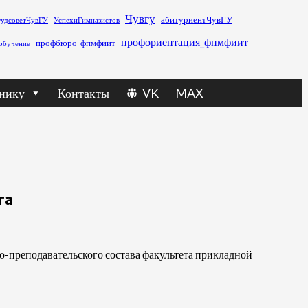
Чувгу
абитуриентЧувГУ
тудсоветЧувГУ
УспехиГимназистов
профориентация_фпмфиит
профбюро_фпмфиит
обучение
нику
Контакты
VK
MAX
та
рско-преподавательского состава факультета прикладной