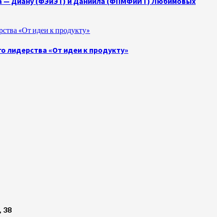
а — Диану (ФЭиЭТ) и Даниила (ФПМФиИТ) Любимовых
ства «От идеи к продукту»
о лидерства «От идеи к продукту»
, 38