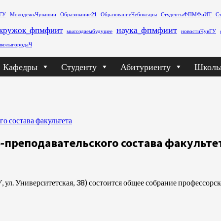
ГУ
МолодежьЧувашии
Образование21
ОбразованиеЧебоксары
СтудентыФПМФиИТ
С
наука_фпмфиит
кружок_фпмфиит
мысоздаембудущее
новостиЧувГУ
колыгородаЧ
Кафедры
Студенту
Абитуриенту
Школь
о состава факультета
о-преподавательского состава факульте
 ЧГУ, ул. Университетская, 38) состоится общее собрание профессо