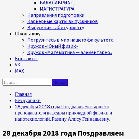
БАКАЛАВРИАТ
МАГИСТРАТУРА
Направления подготовки
Карьерные карты выпускников
Выпускник - абитуриенту
Школьнику
Погрузитесь в мир нашего факультета
Кружок «Юный физик»
Кружок «Математика — элементарно»
Контакты
VK
MAX
Найти:
Главная
Без рубрики
28 декабря 2018 года Поздравляем старшего
преподавателя кафедры прикладной физики и
нанотехнологий, Разину Алису Геннадьевну.
28 декабря 2018 года Поздравляем