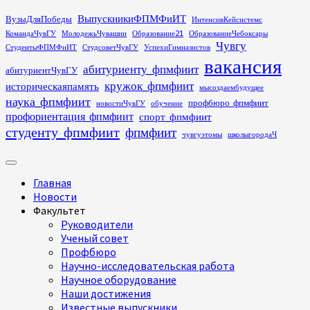
Перейти
ВыпускникиФПМФиИТ
ВузыДляПобеды
ИнтенсивКейсистемс
к
КомандаЧувГУ
МолодежьЧувашии
Образование21
ОбразованиеЧебоксары
содержимому
Чувгу
СтудентыФПМФиИТ
СтудсоветЧувГУ
УспехиГимназистов
вакансия
абитуриенту_фпмфиит
абитуриентЧувГУ
кружок_фпмфиит
историческаяпамять
мысоздаембудущее
наука_фпмфиит
профбюро_фпмфиит
новостиЧувГУ
обучение
профориентация_фпмфиит
спорт_фпмфиит
студенту_фпмфиит
фпмфиит
чувгуэтомы
школыгородаЧ
Основное
меню
Главная
Новости
Факультет
Руководители
Ученый совет
Профбюро
Научно-исследовательская работа
Научное оборудование
Наши достижения
Известные выпускники