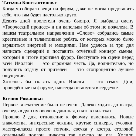
Татьяна Константинова
:
Когда я собирала вещи на форум, даже не могла представить
себе, что там будет настолько круто.
Девять дней пролетели очень быстро. Я выбрала смену
«Творческий процесс» и ни капельки об этом не пожалела. В
нашем театральном направлении «Слово» собрались самые
креативные и талантливые ребята, от которых можно было
зарядиться энергией и эмоциями. Нам удалось за три дня
написать сценарий и поставить отчётный концерт смены,
который в итоге произвёл фурор. Выступать на сцене перед
всей Иволгой — это огромная честь. Да, волнительно, но
получить отдачу от зрителей — это стопроцентно лучшее
ощущение.
Хотелось бы сказать одно: Иволга — это семья. Дни,
проведённые на форуме, навсегда останутся в сердечке.
Ксения Романова:
Первое впечатление было не очень. Далеко ходить до шатра,
очередь в душ ну ооочень длинная, спать в палатках.
Прошло 2 дня, отношение к форуму изменилось. Новые
знакомства, интересные лекции, крутые спикеры, тусовки,
мастер-классы просто топчик, свечка у костра, столовой
отдельный поклон, никогда так вкусно не ела. Ходили