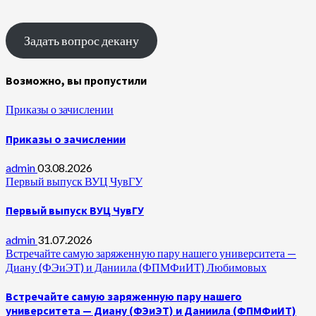
Задать вопрос декану
Возможно, вы пропустили
Приказы о зачислении
Приказы о зачислении
admin
03.08.2026
Первый выпуск ВУЦ ЧувГУ
Первый выпуск ВУЦ ЧувГУ
admin
31.07.2026
Встречайте самую заряженную пару нашего университета —
Диану (ФЭиЭТ) и Даниила (ФПМФиИТ) Любимовых
Встречайте самую заряженную пару нашего
университета — Диану (ФЭиЭТ) и Даниила (ФПМФиИТ)