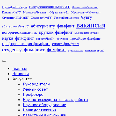
Перейти
ВыпускникиФПМФиИТ
ВузыДляПобеды
ИнтенсивКейсистемс
к
КомандаЧувГУ
МолодежьЧувашии
Образование21
ОбразованиеЧебоксары
содержимому
Чувгу
СтудентыФПМФиИТ
СтудсоветЧувГУ
УспехиГимназистов
вакансия
абитуриенту_фпмфиит
абитуриентЧувГУ
кружок_фпмфиит
историческаяпамять
мысоздаембудущее
наука_фпмфиит
профбюро_фпмфиит
новостиЧувГУ
обучение
профориентация_фпмфиит
спорт_фпмфиит
студенту_фпмфиит
фпмфиит
чувгуэтомы
школыгородаЧ
Основное
меню
Главная
Новости
Факультет
Руководители
Ученый совет
Профбюро
Научно-исследовательская работа
Научное оборудование
Наши достижения
Известные выпускники