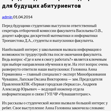
для будущих абитуриентов
admin
01.04.2014
Перед будущими студентами выступили ответственный
секретарь отборочной комиссии факультета Васильева О.В.,
доцент кафедры дискретной математики и информатики
Троешестова Д.А., студенты и выпускники факультета.
Наибольший интерес у школьников вызвала информация о
возможности трудоустройства после окончания факультета.
Ведь вопрос «Где и кем я смогу работать?» является ключевым
при выборе направления обучения в вузе. На этот вопрос очень
развернуто ответили наши выпускники: Головина Анна
Германовна — главный специалист-эксперт Минобразования
Чувашии, Лапская Оксана Викторовна — зам. Председателя
Правления КПК «Первая городская сберкасса», Андреев
Александр Юрьевич — ведущий инженер отдела
информатизации и связи ГУП ЧР «Чувашавтотранс».
Их рассказы о студенческой жизни вызвали большой интерес у
ребят. Свое выступление Анна Головина закончила словами: