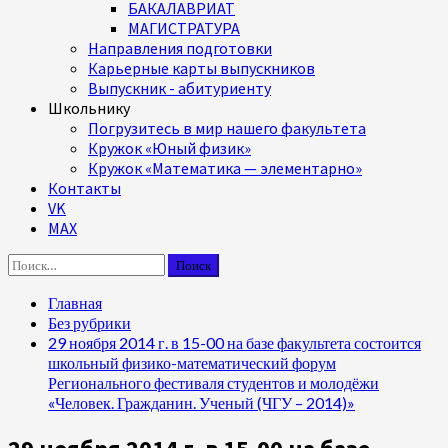
БАКАЛАВРИАТ
МАГИСТРАТУРА
Направления подготовки
Карьерные карты выпускников
Выпускник - абитуриенту
Школьнику
Погрузитесь в мир нашего факультета
Кружок «Юный физик»
Кружок «Математика — элементарно»
Контакты
VK
MAX
Найти:
Главная
Без рубрики
29 ноября 2014 г. в 15-00 на базе факультета состоится
школьный физико-математический форум
Регионального фестиваля студентов и молодёжи
«Человек. Гражданин. Ученый (ЧГУ – 2014)»