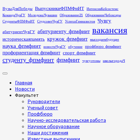
Перейти
ВыпускникиФПМФиИТ
ВузыДляПобеды
ИнтенсивКейсистемс
к
КомандаЧувГУ
МолодежьЧувашии
Образование21
ОбразованиеЧебоксары
содержимому
Чувгу
СтудентыФПМФиИТ
СтудсоветЧувГУ
УспехиГимназистов
вакансия
абитуриенту_фпмфиит
абитуриентЧувГУ
кружок_фпмфиит
историческаяпамять
мысоздаембудущее
наука_фпмфиит
профбюро_фпмфиит
новостиЧувГУ
обучение
профориентация_фпмфиит
спорт_фпмфиит
студенту_фпмфиит
фпмфиит
чувгуэтомы
школыгородаЧ
Основное
меню
Главная
Новости
Факультет
Руководители
Ученый совет
Профбюро
Научно-исследовательская работа
Научное оборудование
Наши достижения
Известные выпускники