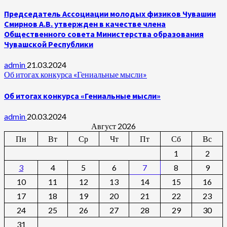
Председатель Ассоциации молодых физиков Чувашии
Смирнов А.В. утвержден в качестве члена
Общественного совета Министерства образования
Чувашской Республики
admin
21.03.2024
Об итогах конкурса «Гениальные мысли»
Об итогах конкурса «Гениальные мысли»
admin
20.03.2024
Август 2026
Пн
Вт
Ср
Чт
Пт
Сб
Вс
1
2
3
4
5
6
7
8
9
10
11
12
13
14
15
16
17
18
19
20
21
22
23
24
25
26
27
28
29
30
31