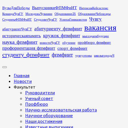
Перейти
ВыпускникиФПМФиИТ
ВузыДляПобеды
ИнтенсивКейсистемс
к
КомандаЧувГУ
МолодежьЧувашии
Образование21
ОбразованиеЧебоксары
содержимому
Чувгу
СтудентыФПМФиИТ
СтудсоветЧувГУ
УспехиГимназистов
вакансия
абитуриенту_фпмфиит
абитуриентЧувГУ
кружок_фпмфиит
историческаяпамять
мысоздаембудущее
наука_фпмфиит
профбюро_фпмфиит
новостиЧувГУ
обучение
профориентация_фпмфиит
спорт_фпмфиит
студенту_фпмфиит
фпмфиит
чувгуэтомы
школыгородаЧ
Основное
меню
Главная
Новости
Факультет
Руководители
Ученый совет
Профбюро
Научно-исследовательская работа
Научное оборудование
Наши достижения
Известные выпускники