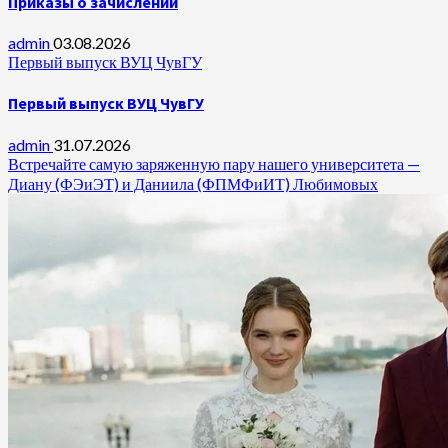
Приказы о зачислении
admin
03.08.2026
Первый выпуск ВУЦ ЧувГУ
Первый выпуск ВУЦ ЧувГУ
admin
31.07.2026
Встречайте самую заряженную пару нашего университета —
Диану (ФЭиЭТ) и Даниила (ФПМФиИТ) Любимовых