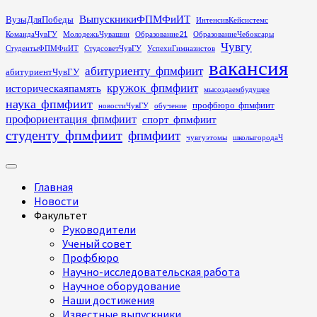
Перейти
ВыпускникиФПМФиИТ
ВузыДляПобеды
ИнтенсивКейсистемс
к
КомандаЧувГУ
МолодежьЧувашии
Образование21
ОбразованиеЧебоксары
содержимому
Чувгу
СтудентыФПМФиИТ
СтудсоветЧувГУ
УспехиГимназистов
вакансия
абитуриенту_фпмфиит
абитуриентЧувГУ
кружок_фпмфиит
историческаяпамять
мысоздаембудущее
наука_фпмфиит
профбюро_фпмфиит
новостиЧувГУ
обучение
профориентация_фпмфиит
спорт_фпмфиит
студенту_фпмфиит
фпмфиит
чувгуэтомы
школыгородаЧ
Основное
меню
Главная
Новости
Факультет
Руководители
Ученый совет
Профбюро
Научно-исследовательская работа
Научное оборудование
Наши достижения
Известные выпускники