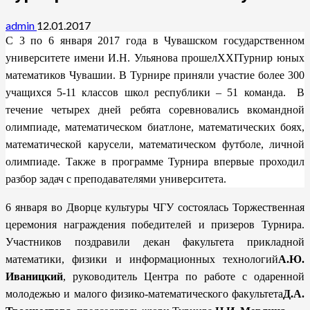
admin
12.01.2017
C
3 по 6 января 2017 года в Чувашском государственном
университете имени И.Н. Ульянова прошелXXIТурнир юных
математиков Чувашии. В Турнире приняли участие более 300
учащихся 5-11 классов школ республики – 51 команда. В
течение четырех дней ребята соревновались вкомандной
олимпиаде, математическом биатлоне, математических боях,
математической карусели, математическом футболе, личной
олимпиаде. Также в программе Турнира впервые проходил
разбор задач с преподавателями университета.
6 января во Дворце культуры ЧГУ состоялась Торжественная
церемония награждения победителей и призеров Турнира.
Участников поздравили декан факультета прикладной
математики, физики и информационных технологий
А.Ю.
Иваницкий
, руководитель Центра по работе с одаренной
молодежью и малого физико-математического факультета
Д.А.