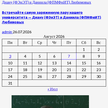
Диану (ФЭиЭТ) и Даниила (ФПМФиИТ) Любимовых
Встречайте самую заряженную пару нашего
университета — Диану (ФЭиЭТ) и Даниила (ФПМФиИТ)
Любимовых
admin
26.07.2026
Август 2026
Пн
Вт
Ср
Чт
Пт
Сб
Вс
1
2
3
4
5
6
7
8
9
10
11
12
13
14
15
16
17
18
19
20
21
22
23
24
25
26
27
28
29
30
31
« Июл