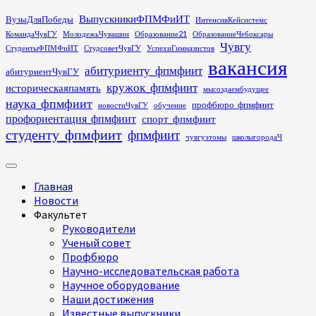
Перейти
ВыпускникиФПМФиИТ
ВузыДляПобеды
ИнтенсивКейсистемс
к
КомандаЧувГУ
МолодежьЧувашии
Образование21
ОбразованиеЧебоксары
содержимому
Чувгу
СтудентыФПМФиИТ
СтудсоветЧувГУ
УспехиГимназистов
вакансия
абитуриенту_фпмфиит
абитуриентЧувГУ
кружок_фпмфиит
историческаяпамять
мысоздаембудущее
наука_фпмфиит
профбюро_фпмфиит
новостиЧувГУ
обучение
профориентация_фпмфиит
спорт_фпмфиит
студенту_фпмфиит
фпмфиит
чувгуэтомы
школыгородаЧ
Основное
меню
Главная
Новости
Факультет
Руководители
Ученый совет
Профбюро
Научно-исследовательская работа
Научное оборудование
Наши достижения
Известные выпускники