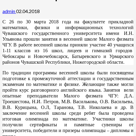
admin
02.04.2018
С 26 по 30 марта 2018 года на факультете прикладной
математики, физики и информационных технологий
Чувашского государственного университета имени И.Н.
Ульянова прошли занятия в весенней школе Малого физмата
ЧГУ. В работе весенней школы приняли участие 40 учащихся
1-11 классов из 16 школ, лицеев и гимназий городов
Чебоксары и Новочебоксарск, Батыревского и Урмарского
районов Чувашской Республики, Нижегородской области.
По традиции программы весенней школы были посвящены
подготовке к промежуточной аттестации и государственным
экзаменам по математике и физике. Желающие также могли
пройти курс разговорного английского языка. Занятия вели
опытные преподаватели Малого физмата ЧГУ: Д.А.
Троешестова, Н.И. Петров, М.В. Василькова, О.В. Васильева,
В.В. Курицына, О.Л, Таранова, Т.В. Николаева и др. В
заключение весенней школы среди ребят была проведена
итоговая олимпиада по математике.
Участники школы
получили сертификаты и памятные сувениры от
университета, победители и призеры олимпиады – дипломы и