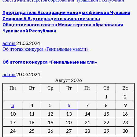
Председатель Ассоциации молодых физиков Чувашии
Смирнов А.В. утвержден в качестве члена
Общественного совета Министерства образования
Чувашской Республики
admin
21.03.2024
Об итогах конкурса «Гениальные мысли»
Об итогах конкурса «Гениальные мысли»
admin
20.03.2024
Август 2026
Пн
Вт
Ср
Чт
Пт
Сб
Вс
1
2
3
4
5
6
7
8
9
10
11
12
13
14
15
16
17
18
19
20
21
22
23
24
25
26
27
28
29
30