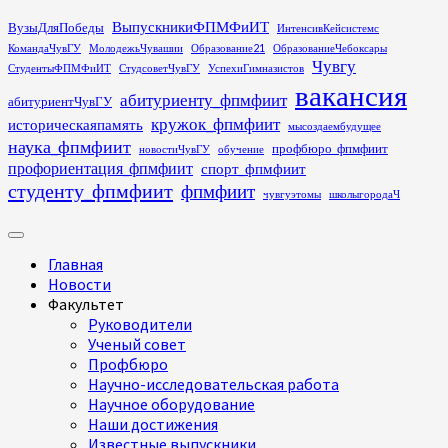
Перейти
ВыпускникиФПМФиИТ
ВузыДляПобеды
ИнтенсивКейсистемс
к
КомандаЧувГУ
МолодежьЧувашии
Образование21
ОбразованиеЧебоксары
содержимому
Чувгу
СтудентыФПМФиИТ
СтудсоветЧувГУ
УспехиГимназистов
вакансия
абитуриенту_фпмфиит
абитуриентЧувГУ
кружок_фпмфиит
историческаяпамять
мысоздаембудущее
наука_фпмфиит
профбюро_фпмфиит
новостиЧувГУ
обучение
профориентация_фпмфиит
спорт_фпмфиит
студенту_фпмфиит
фпмфиит
чувгуэтомы
школыгородаЧ
Основное
меню
Главная
Новости
Факультет
Руководители
Ученый совет
Профбюро
Научно-исследовательская работа
Научное оборудование
Наши достижения
Известные выпускники