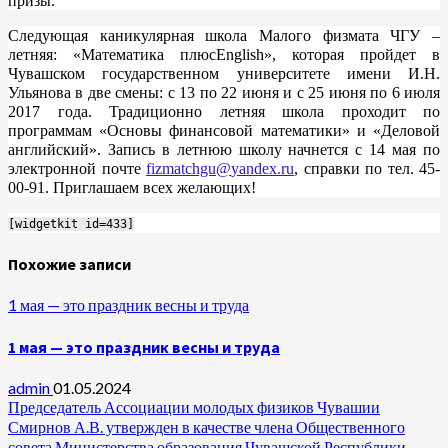
призы.
Следующая каникулярная школа
Малого физмата ЧГУ
–
летняя: «Математика плюсEnglish», которая пройдет в
Чувашском государственном университете имени И.Н.
Ульянова в две смены: с 13 по 22 июня и с 25 июня по 6 июля
2017 года. Традиционно летняя школа проходит по
программам «Основы финансовой математики» и «Деловой
английский». Запись в летнюю школу начнется с 14 мая по
электронной почте
fizmatchgu
@
yandex
.
ru
, справки по тел. 45-
00-91. Приглашаем всех желающих!
[widgetkit id=433]
Похожие записи
1 мая — это праздник весны и труда
1 мая — это праздник весны и труда
admin
01.05.2024
Председатель Ассоциации молодых физиков Чувашии
Смирнов А.В. утвержден в качестве члена Общественного
совета Министерства образования Чувашской Республики