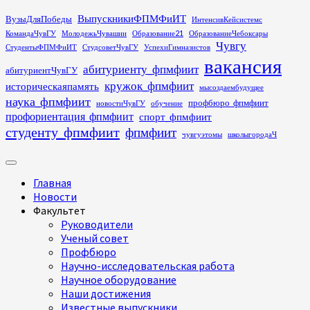
Перейти
ВыпускникиФПМФиИТ
ВузыДляПобеды
ИнтенсивКейсистемс
к
КомандаЧувГУ
МолодежьЧувашии
Образование21
ОбразованиеЧебоксары
содержимому
Чувгу
СтудентыФПМФиИТ
СтудсоветЧувГУ
УспехиГимназистов
вакансия
абитуриенту_фпмфиит
абитуриентЧувГУ
кружок_фпмфиит
историческаяпамять
мысоздаембудущее
наука_фпмфиит
профбюро_фпмфиит
новостиЧувГУ
обучение
профориентация_фпмфиит
спорт_фпмфиит
студенту_фпмфиит
фпмфиит
чувгуэтомы
школыгородаЧ
Основное
меню
Главная
Новости
Факультет
Руководители
Ученый совет
Профбюро
Научно-исследовательская работа
Научное оборудование
Наши достижения
Известные выпускники