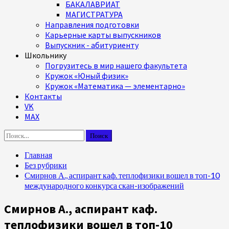
БАКАЛАВРИАТ
МАГИСТРАТУРА
Направления подготовки
Карьерные карты выпускников
Выпускник - абитуриенту
Школьнику
Погрузитесь в мир нашего факультета
Кружок «Юный физик»
Кружок «Математика — элементарно»
Контакты
VK
MAX
Найти:
Главная
Без рубрики
Смирнов А., аспирант каф. теплофизики вошел в топ-10
международного конкурса скан-изображений
Смирнов А., аспирант каф.
теплофизики вошел в топ-10