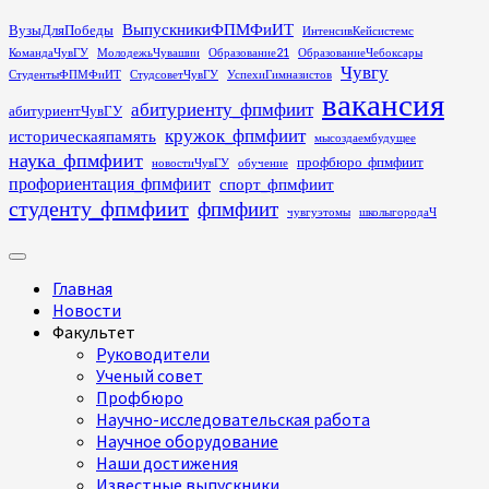
Перейти
ВыпускникиФПМФиИТ
ВузыДляПобеды
ИнтенсивКейсистемс
к
КомандаЧувГУ
МолодежьЧувашии
Образование21
ОбразованиеЧебоксары
содержимому
Чувгу
СтудентыФПМФиИТ
СтудсоветЧувГУ
УспехиГимназистов
вакансия
абитуриенту_фпмфиит
абитуриентЧувГУ
кружок_фпмфиит
историческаяпамять
мысоздаембудущее
наука_фпмфиит
профбюро_фпмфиит
новостиЧувГУ
обучение
профориентация_фпмфиит
спорт_фпмфиит
студенту_фпмфиит
фпмфиит
чувгуэтомы
школыгородаЧ
Основное
меню
Главная
Новости
Факультет
Руководители
Ученый совет
Профбюро
Научно-исследовательская работа
Научное оборудование
Наши достижения
Известные выпускники