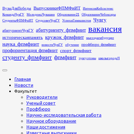
Перейти
ВыпускникиФПМФиИТ
ВузыДляПобеды
ИнтенсивКейсистемс
к
КомандаЧувГУ
МолодежьЧувашии
Образование21
ОбразованиеЧебоксары
содержимому
Чувгу
СтудентыФПМФиИТ
СтудсоветЧувГУ
УспехиГимназистов
вакансия
абитуриенту_фпмфиит
абитуриентЧувГУ
кружок_фпмфиит
историческаяпамять
мысоздаембудущее
наука_фпмфиит
профбюро_фпмфиит
новостиЧувГУ
обучение
профориентация_фпмфиит
спорт_фпмфиит
студенту_фпмфиит
фпмфиит
чувгуэтомы
школыгородаЧ
Основное
меню
Главная
Новости
Факультет
Руководители
Ученый совет
Профбюро
Научно-исследовательская работа
Научное оборудование
Наши достижения
Известные выпускники