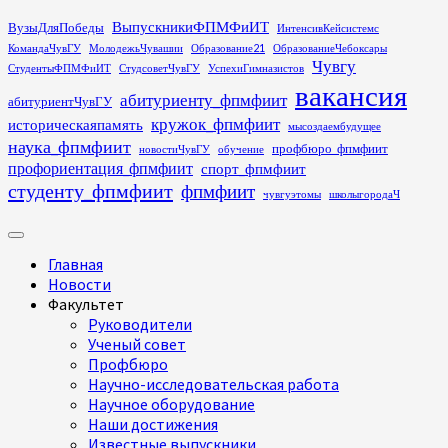
Перейти
ВыпускникиФПМФиИТ
ВузыДляПобеды
ИнтенсивКейсистемс
к
КомандаЧувГУ
МолодежьЧувашии
Образование21
ОбразованиеЧебоксары
содержимому
Чувгу
СтудентыФПМФиИТ
СтудсоветЧувГУ
УспехиГимназистов
вакансия
абитуриенту_фпмфиит
абитуриентЧувГУ
кружок_фпмфиит
историческаяпамять
мысоздаембудущее
наука_фпмфиит
профбюро_фпмфиит
новостиЧувГУ
обучение
профориентация_фпмфиит
спорт_фпмфиит
студенту_фпмфиит
фпмфиит
чувгуэтомы
школыгородаЧ
Основное
меню
Главная
Новости
Факультет
Руководители
Ученый совет
Профбюро
Научно-исследовательская работа
Научное оборудование
Наши достижения
Известные выпускники