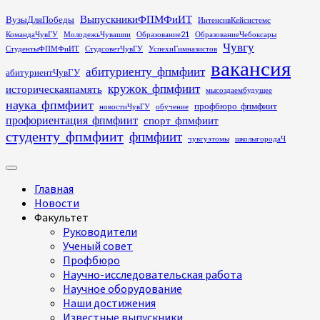
Перейти
ВыпускникиФПМФиИТ
ВузыДляПобеды
ИнтенсивКейсистемс
к
КомандаЧувГУ
МолодежьЧувашии
Образование21
ОбразованиеЧебоксары
содержимому
Чувгу
СтудентыФПМФиИТ
СтудсоветЧувГУ
УспехиГимназистов
вакансия
абитуриенту_фпмфиит
абитуриентЧувГУ
кружок_фпмфиит
историческаяпамять
мысоздаембудущее
наука_фпмфиит
профбюро_фпмфиит
новостиЧувГУ
обучение
профориентация_фпмфиит
спорт_фпмфиит
студенту_фпмфиит
фпмфиит
чувгуэтомы
школыгородаЧ
Основное
меню
Главная
Новости
Факультет
Руководители
Ученый совет
Профбюро
Научно-исследовательская работа
Научное оборудование
Наши достижения
Известные выпускники