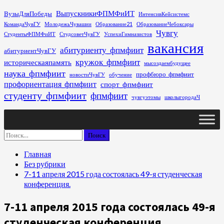
Перейти
ВыпускникиФПМФиИТ
ВузыДляПобеды
ИнтенсивКейсистемс
к
КомандаЧувГУ
МолодежьЧувашии
Образование21
ОбразованиеЧебоксары
содержимому
Чувгу
СтудентыФПМФиИТ
СтудсоветЧувГУ
УспехиГимназистов
вакансия
абитуриенту_фпмфиит
абитуриентЧувГУ
кружок_фпмфиит
историческаяпамять
мысоздаембудущее
наука_фпмфиит
профбюро_фпмфиит
новостиЧувГУ
обучение
профориентация_фпмфиит
спорт_фпмфиит
студенту_фпмфиит
фпмфиит
чувгуэтомы
школыгородаЧ
Основное
меню
Найти:
Главная
Без рубрики
7-11 апреля 2015 года состоялась 49-я студенческая
конференция.
7-11 апреля 2015 года состоялась 49-я
студенческая конференция.