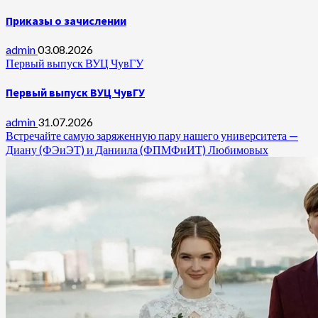
Приказы о зачислении
admin
03.08.2026
Первый выпуск ВУЦ ЧувГУ
Первый выпуск ВУЦ ЧувГУ
admin
31.07.2026
Встречайте самую заряженную пару нашего университета —
Диану (ФЭиЭТ) и Даниила (ФПМФиИТ) Любимовых