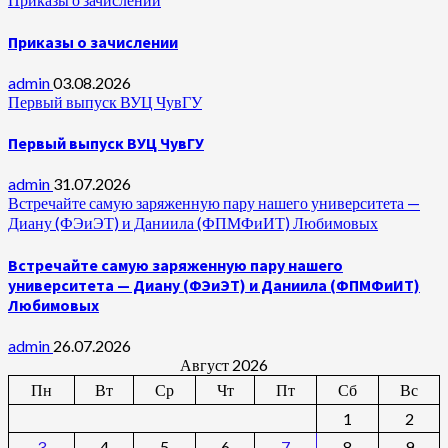
Приказы о зачислении
admin
03.08.2026
Первый выпуск ВУЦ ЧувГУ
Первый выпуск ВУЦ ЧувГУ
admin
31.07.2026
Встречайте самую заряженную пару нашего университета —
Диану (ФЭиЭТ) и Даниила (ФПМФиИТ) Любимовых
Встречайте самую заряженную пару нашего
университета — Диану (ФЭиЭТ) и Даниила (ФПМФиИТ)
Любимовых
admin
26.07.2026
Август 2026
Пн
Вт
Ср
Чт
Пт
Сб
Вс
1
2
3
4
5
6
7
8
9