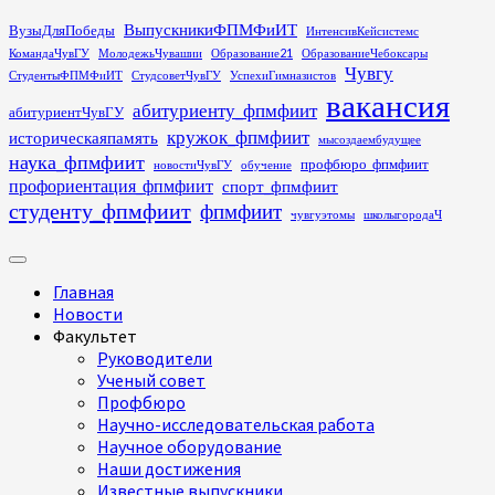
Перейти
ВыпускникиФПМФиИТ
ВузыДляПобеды
ИнтенсивКейсистемс
к
КомандаЧувГУ
МолодежьЧувашии
Образование21
ОбразованиеЧебоксары
содержимому
Чувгу
СтудентыФПМФиИТ
СтудсоветЧувГУ
УспехиГимназистов
вакансия
абитуриенту_фпмфиит
абитуриентЧувГУ
кружок_фпмфиит
историческаяпамять
мысоздаембудущее
наука_фпмфиит
профбюро_фпмфиит
новостиЧувГУ
обучение
профориентация_фпмфиит
спорт_фпмфиит
студенту_фпмфиит
фпмфиит
чувгуэтомы
школыгородаЧ
Основное
меню
Главная
Новости
Факультет
Руководители
Ученый совет
Профбюро
Научно-исследовательская работа
Научное оборудование
Наши достижения
Известные выпускники