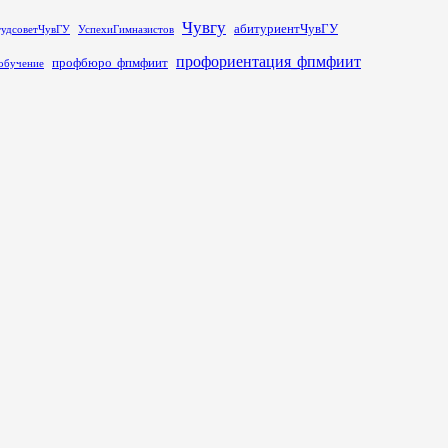
Чувгу
абитуриентЧувГУ
тудсоветЧувГУ
УспехиГимназистов
профориентация_фпмфиит
профбюро_фпмфиит
обучение