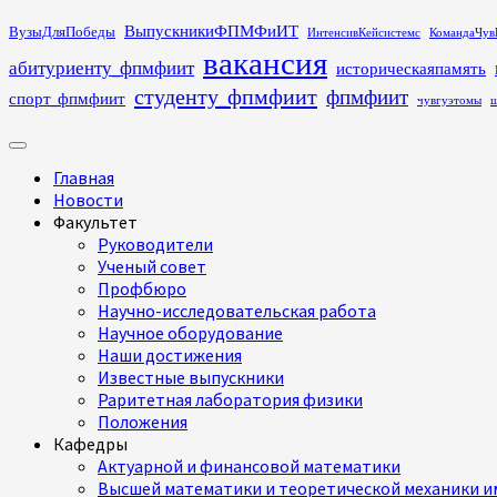
Перейти
ВыпускникиФПМФиИТ
ВузыДляПобеды
ИнтенсивКейсистемс
КомандаЧув
к
вакансия
абитуриенту_фпмфиит
историческаяпамять
содержимому
студенту_фпмфиит
фпмфиит
спорт_фпмфиит
чувгуэтомы
ш
Основное
меню
Главная
Новости
Факультет
Руководители
Ученый совет
Профбюро
Научно-исследовательская работа
Научное оборудование
Наши достижения
Известные выпускники
Раритетная лаборатория физики
Положения
Кафедры
Актуарной и финансовой математики
Высшей математики и теоретической механики им