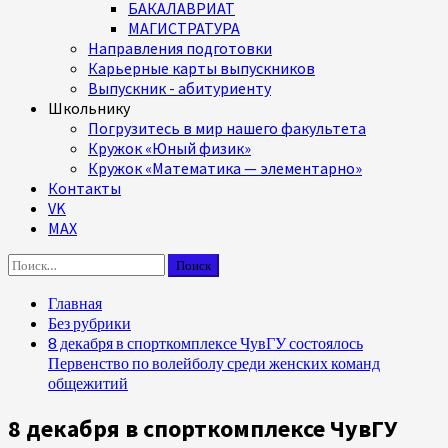
БАКАЛАВРИАТ
МАГИСТРАТУРА
Направления подготовки
Карьерные карты выпускников
Выпускник - абитуриенту
Школьнику
Погрузитесь в мир нашего факультета
Кружок «Юный физик»
Кружок «Математика — элементарно»
Контакты
VK
MAX
Найти:
Главная
Без рубрики
8 декабря в спорткомплексе ЧувГУ состоялось
Первенство по волейболу среди женских команд
общежитий
8 декабря в спорткомплексе ЧувГУ