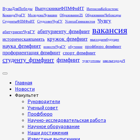
Перейти
ВыпускникиФПМФиИТ
ВузыДляПобеды
ИнтенсивКейсистемс
к
КомандаЧувГУ
МолодежьЧувашии
Образование21
ОбразованиеЧебоксары
содержимому
Чувгу
СтудентыФПМФиИТ
СтудсоветЧувГУ
УспехиГимназистов
вакансия
абитуриенту_фпмфиит
абитуриентЧувГУ
кружок_фпмфиит
историческаяпамять
мысоздаембудущее
наука_фпмфиит
профбюро_фпмфиит
новостиЧувГУ
обучение
профориентация_фпмфиит
спорт_фпмфиит
студенту_фпмфиит
фпмфиит
чувгуэтомы
школыгородаЧ
Основное
меню
Главная
Новости
Факультет
Руководители
Ученый совет
Профбюро
Научно-исследовательская работа
Научное оборудование
Наши достижения
Известные выпускники