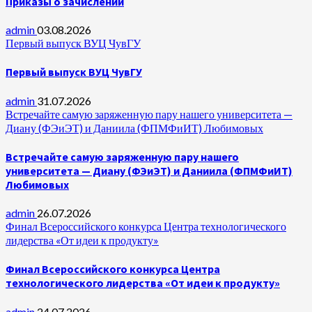
Приказы о зачислении
admin
03.08.2026
Первый выпуск ВУЦ ЧувГУ
Первый выпуск ВУЦ ЧувГУ
admin
31.07.2026
Встречайте самую заряженную пару нашего университета —
Диану (ФЭиЭТ) и Даниила (ФПМФиИТ) Любимовых
Встречайте самую заряженную пару нашего
университета — Диану (ФЭиЭТ) и Даниила (ФПМФиИТ)
Любимовых
admin
26.07.2026
Финал Всероссийского конкурса Центра технологического
лидерства «От идеи к продукту»
Финал Всероссийского конкурса Центра
технологического лидерства «От идеи к продукту»
admin
24.07.2026