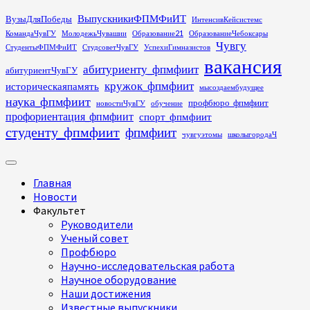
Перейти
ВыпускникиФПМФиИТ
ВузыДляПобеды
ИнтенсивКейсистемс
к
КомандаЧувГУ
МолодежьЧувашии
Образование21
ОбразованиеЧебоксары
содержимому
Чувгу
СтудентыФПМФиИТ
СтудсоветЧувГУ
УспехиГимназистов
вакансия
абитуриенту_фпмфиит
абитуриентЧувГУ
кружок_фпмфиит
историческаяпамять
мысоздаембудущее
наука_фпмфиит
профбюро_фпмфиит
новостиЧувГУ
обучение
профориентация_фпмфиит
спорт_фпмфиит
студенту_фпмфиит
фпмфиит
чувгуэтомы
школыгородаЧ
Основное
меню
Главная
Новости
Факультет
Руководители
Ученый совет
Профбюро
Научно-исследовательская работа
Научное оборудование
Наши достижения
Известные выпускники