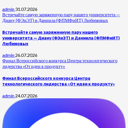
admin
31.07.2026
Встречайте самую заряженную пару нашего университета —
Диану (ФЭиЭТ) и Даниила (ФПМФиИТ) Любимовых
Встречайте самую заряженную пару нашего
университета — Диану (ФЭиЭТ) и Даниила (ФПМФиИТ)
Любимовых
admin
26.07.2026
Финал Всероссийского конкурса Центра технологического
лидерства «От идеи к продукту»
Финал Всероссийского конкурса Центра
технологического лидерства «От идеи к продукту»
admin
24.07.2026