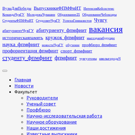
Перейти
ВыпускникиФПМФиИТ
ВузыДляПобеды
ИнтенсивКейсистемс
к
КомандаЧувГУ
МолодежьЧувашии
Образование21
ОбразованиеЧебоксары
содержимому
Чувгу
СтудентыФПМФиИТ
СтудсоветЧувГУ
УспехиГимназистов
вакансия
абитуриенту_фпмфиит
абитуриентЧувГУ
кружок_фпмфиит
историческаяпамять
мысоздаембудущее
наука_фпмфиит
профбюро_фпмфиит
новостиЧувГУ
обучение
профориентация_фпмфиит
спорт_фпмфиит
студенту_фпмфиит
фпмфиит
чувгуэтомы
школыгородаЧ
Основное
меню
Главная
Новости
Факультет
Руководители
Ученый совет
Профбюро
Научно-исследовательская работа
Научное оборудование
Наши достижения
Известные выпускники