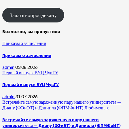
Задать вопрос декану
Возможно, вы пропустили
Приказы о зачислении
Приказы о зачислении
admin
03.08.2026
Первый выпуск ВУЦ ЧувГУ
Первый выпуск ВУЦ ЧувГУ
admin
31.07.2026
Встречайте самую заряженную пару нашего университета —
Диану (ФЭиЭТ) и Даниила (ФПМФиИТ) Любимовых
Встречайте самую заряженную пару нашего
университета — Диану (ФЭиЭТ) и Даниила (ФПМФиИТ)