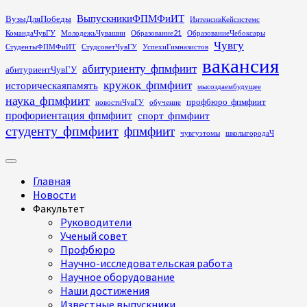
Перейти
ВыпускникиФПМФиИТ
ВузыДляПобеды
ИнтенсивКейсистемс
к
КомандаЧувГУ
МолодежьЧувашии
Образование21
ОбразованиеЧебоксары
содержимому
Чувгу
СтудентыФПМФиИТ
СтудсоветЧувГУ
УспехиГимназистов
вакансия
абитуриенту_фпмфиит
абитуриентЧувГУ
кружок_фпмфиит
историческаяпамять
мысоздаембудущее
наука_фпмфиит
профбюро_фпмфиит
новостиЧувГУ
обучение
профориентация_фпмфиит
спорт_фпмфиит
студенту_фпмфиит
фпмфиит
чувгуэтомы
школыгородаЧ
Основное
меню
Главная
Новости
Факультет
Руководители
Ученый совет
Профбюро
Научно-исследовательская работа
Научное оборудование
Наши достижения
Известные выпускники