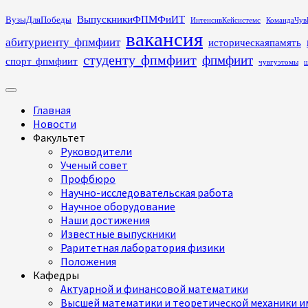
Перейти
ВыпускникиФПМФиИТ
ВузыДляПобеды
ИнтенсивКейсистемс
КомандаЧув
к
вакансия
абитуриенту_фпмфиит
историческаяпамять
содержимому
студенту_фпмфиит
фпмфиит
спорт_фпмфиит
чувгуэтомы
ш
Основное
меню
Главная
Новости
Факультет
Руководители
Ученый совет
Профбюро
Научно-исследовательская работа
Научное оборудование
Наши достижения
Известные выпускники
Раритетная лаборатория физики
Положения
Кафедры
Актуарной и финансовой математики
Высшей математики и теоретической механики им