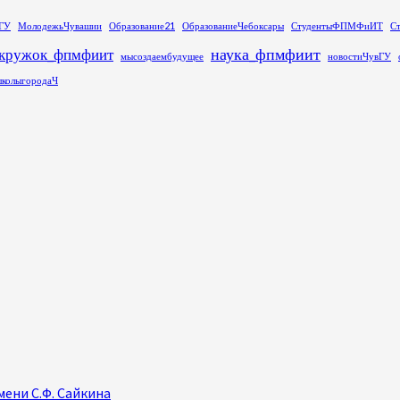
ГУ
МолодежьЧувашии
Образование21
ОбразованиеЧебоксары
СтудентыФПМФиИТ
С
наука_фпмфиит
кружок_фпмфиит
мысоздаембудущее
новостиЧувГУ
колыгородаЧ
ени С.Ф. Сайкина