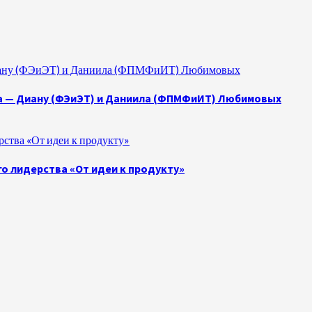
 Диану (ФЭиЭТ) и Даниила (ФПМФиИТ) Любимовых
а — Диану (ФЭиЭТ) и Даниила (ФПМФиИТ) Любимовых
ства «От идеи к продукту»
о лидерства «От идеи к продукту»