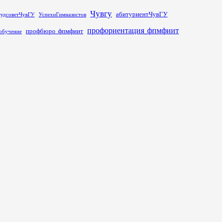
Чувгу
абитуриентЧувГУ
тудсоветЧувГУ
УспехиГимназистов
профориентация_фпмфиит
профбюро_фпмфиит
обучение