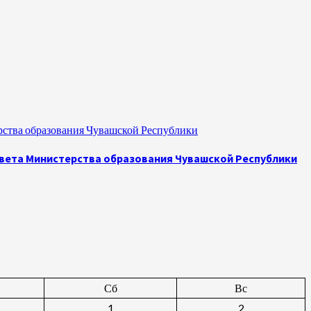
рства образования Чувашской Республики
овета Министерства образования Чувашской Республики
Сб
Вс
1
2