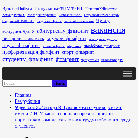
Перейти
ВыпускникиФПМФиИТ
ВузыДляПобеды
ИнтенсивКейсистемс
к
КомандаЧувГУ
МолодежьЧувашии
Образование21
ОбразованиеЧебоксары
содержимому
Чувгу
СтудентыФПМФиИТ
СтудсоветЧувГУ
УспехиГимназистов
вакансия
абитуриенту_фпмфиит
абитуриентЧувГУ
кружок_фпмфиит
историческаяпамять
мысоздаембудущее
наука_фпмфиит
профбюро_фпмфиит
новостиЧувГУ
обучение
профориентация_фпмфиит
спорт_фпмфиит
студенту_фпмфиит
фпмфиит
чувгуэтомы
школыгородаЧ
Основное
меню
Найти:
Главная
Без рубрики
9 декабря 2015 года В Чувашском госуниверситете
имени И.Н. Ульянова прошли соревнования по
нормативам комплекса «Готов к труду и обороне» среди
студентов