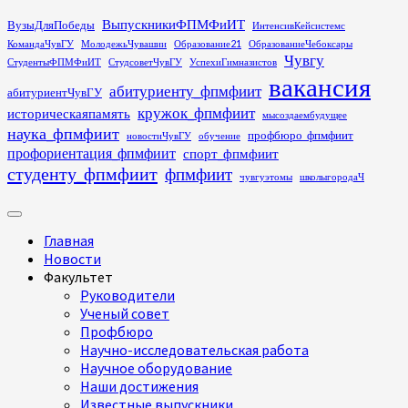
Перейти
ВыпускникиФПМФиИТ
ВузыДляПобеды
ИнтенсивКейсистемс
к
КомандаЧувГУ
МолодежьЧувашии
Образование21
ОбразованиеЧебоксары
содержимому
Чувгу
СтудентыФПМФиИТ
СтудсоветЧувГУ
УспехиГимназистов
вакансия
абитуриенту_фпмфиит
абитуриентЧувГУ
кружок_фпмфиит
историческаяпамять
мысоздаембудущее
наука_фпмфиит
профбюро_фпмфиит
новостиЧувГУ
обучение
профориентация_фпмфиит
спорт_фпмфиит
студенту_фпмфиит
фпмфиит
чувгуэтомы
школыгородаЧ
Основное
меню
Главная
Новости
Факультет
Руководители
Ученый совет
Профбюро
Научно-исследовательская работа
Научное оборудование
Наши достижения
Известные выпускники