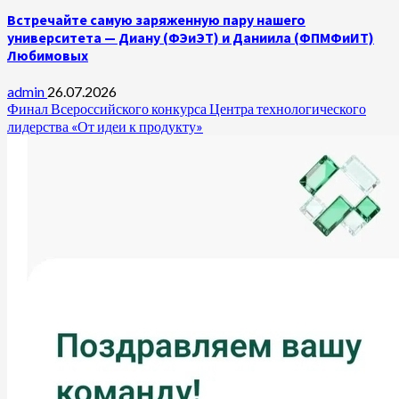
Встречайте самую заряженную пару нашего
университета — Диану (ФЭиЭТ) и Даниила (ФПМФиИТ)
Любимовых
admin
26.07.2026
Финал Всероссийского конкурса Центра технологического
лидерства «От идеи к продукту»