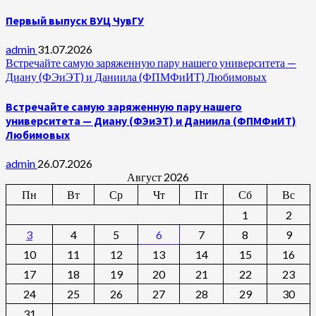
Первый выпуск ВУЦ ЧувГУ
admin
31.07.2026
Встречайте самую заряженную пару нашего университета —
Диану (ФЭиЭТ) и Даниила (ФПМФиИТ) Любимовых
Встречайте самую заряженную пару нашего
университета — Диану (ФЭиЭТ) и Даниила (ФПМФиИТ)
Любимовых
admin
26.07.2026
Август 2026
Пн
Вт
Ср
Чт
Пт
Сб
Вс
1
2
3
4
5
6
7
8
9
10
11
12
13
14
15
16
17
18
19
20
21
22
23
24
25
26
27
28
29
30
31