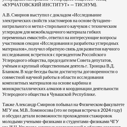
«КУРЧАТОВСКИЙ ИНСТИТУТ» — ТИСНУМ).
А.В. Смирнов выступил с докладом «Исследование
электрических свойств эластомеров на основе бутадиен-
нитрильного и метил-стирольного каучуков с техническим
углеродом для межобкладочного материала гибких
переменных емкостей», ответил на интересующие вопросы
участников секции «Исследования и разработка углеродных
материалов», получил обратную связь для развития научного
исследования; встретился с президентом Российского
Углеродного общества, председателем Совета депутатов,
учёным и крупный общественным деятель г. Троицка В.Д.
Бланком. В ходе беседы были достигнуты договоренности о
совместной научной работы в области исследования
композитных материалов на основе карбина и
монокристаллических алмазов и координации деятельности
Углеродного общества в Чувашской Республике.
Также Александр Смирнов побывал на Физическом факультете
МГУ им. М.В. Ломоносова (это не первая встреча в 2024 году)
и обсудил детали возможности прохождения стажировок
молодыми учеными-физиками и студентами-физиками ЧГУ
им. И.Н. Ульянова, научных исследований в области создания