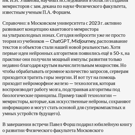
мемристоров с зам. декана по науке Физического факультета,
известным ученым П.А. Форшем.
Справочно: в Московском университета с 2023 г. активно
развивают концепцию квантового мемристора
на ультрахолодных ионах. Сегодня нейросети уже не просто
теория из учебников — ChatGPT, Midjourney, распознавание
текстов и объектов стали нашей новой реальностью. Хотя
первые идеи нейронных алгоритмов появились ещё в 50-х, на
практике они получили мощный импульс развития только
недавно благодаря крутым вычислительным мощностям. Но
чтобы обрабатывать огромное количество запросов, серверам
приходится тратить горы энергии. И вот тут на помощь
приходит нейроморфное железо — технология, которая
воспроизводит работу мозга, подстраивая алгоритмы под
биологические принципы. Пример такой технологии —
мемристоры, которые, как искусственные нейроны, сохраняют
информацию и могут стать основой для суперкомпактных и
умных устройств будущего).
В завершении встречи Павел Форш подарил юбилейную книгу
о развитии Физического факультета Московского