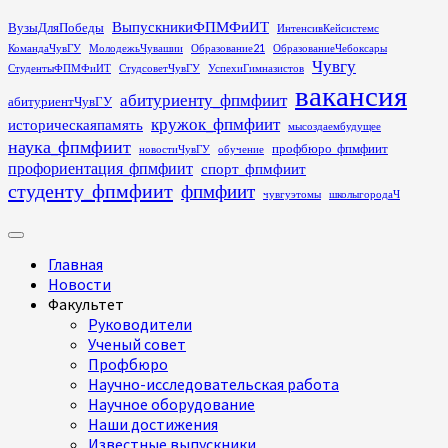
Перейти
ВыпускникиФПМФиИТ
ВузыДляПобеды
ИнтенсивКейсистемс
к
КомандаЧувГУ
МолодежьЧувашии
Образование21
ОбразованиеЧебоксары
содержимому
Чувгу
СтудентыФПМФиИТ
СтудсоветЧувГУ
УспехиГимназистов
вакансия
абитуриенту_фпмфиит
абитуриентЧувГУ
кружок_фпмфиит
историческаяпамять
мысоздаембудущее
наука_фпмфиит
профбюро_фпмфиит
новостиЧувГУ
обучение
профориентация_фпмфиит
спорт_фпмфиит
студенту_фпмфиит
фпмфиит
чувгуэтомы
школыгородаЧ
Основное
меню
Главная
Новости
Факультет
Руководители
Ученый совет
Профбюро
Научно-исследовательская работа
Научное оборудование
Наши достижения
Известные выпускники